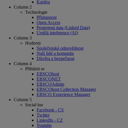
Kariéra
Column 2
Technologie
Přístupnost
Open Access
Propojená data (Linked Data)
Umělá inteligence (AI)
Column 3
Hodnoty
Společenská odpovědnost
Naši lidé a komunita
Důvěra a bezpečnost
Column 4
Přihlásit se
EBSCOhost
EBSCONET
EBSCOAdmin
EBSCOhost Collection Manager
EBSCO Experience Manager
Column 5
Social bar
Facebook - CS
Twitter
LinkedIn - CZ
Youtube