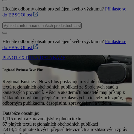
Hledáte odborný obsah pro zahájení svého výzkumu?
Přihlaste se
do EBSCOhost
Hledáte odborný obsah pro zahájení svého výzkumu?
Přihlaste se
do EBSCOhost
PLNOTEXTOVÁ DATABÁZE
Regional Business News Plus
Regional Business News Plus poskytuje rozsáhlé pokrytí plných
textů regionálních obchodních publikací ze Spojených států a
kanadských provincií. Vědci a akademičtí badatelé mají přístup k
základním novinám, přepisům rozhlasových a televizních zpráv,
odborným publikacím, časopisům, zpravodajství a videím.
Databáze obsahuje:
1,115
novin a zpravodajství v plném textu
67
plných textů regionálních obchodních publikací
2,413,414
plnotextových přepisů televizních a rozhlasových zpráv