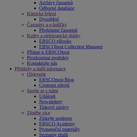
Archivy časopisů
Odborné databáze
Klinická řešení
DynaMed
Časopisy a e-balíčky
Předplatné časopisů
Knihy a elektronické sbírky
EBSCO eBooks
EBSCOhost Collection Manager
Přístup k EBSCOhost
Prozkoumat produkty
Kontaktujte nás
Přehledy a další informace
Objevujte
EBSCOpost Blog
Centrum zdrojů
Spojte se s námi
Události
Newslettery
Tiskové zprávy
Zjistěte více
Získejte podporu
EBSCO Academy
Propagační materiály
Seznamy titulů