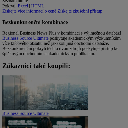
Seznam titulů:
Pokrytí:
Excel
|
HTML
Získejte více informací o ceně
Získejte zkušební přístup
Bezkonkurenční kombinace
Regional Business News Plus v kombinaci s výjimečnou databází
Business Source Ultimate
poskytuje akademickým výzkumníkům
více klíčového obsahu než jakákoli jiná obchodní databáze.
Bezkonkurenční pokrytí těchto dvou zdrojů poskytuje přístup ke
špičkovým obchodním a akademickým publikacím.
Zákazníci také koupili:
Business Source Ultimate