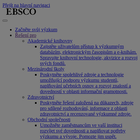
Přejít na hlavní navigaci
Začněte svůj výzkum
Řešení pro
Akademické knihovny
Zajistěte uživatelům přístup k výzkumným
databázím, elektronickým časopisům a e-knihám.
Spravujte knihovní technologie, akvizice a rozvoj
svých fondů.
Mezinárodní školy
Poskytněte spolehlivé zdroje a technologie
umožňující podporu výzkumu studentů,
naplňování učebních osnov a rozvoj znalostí a
dovedností v oblasti informační gramotnosti.
Zdravotnictví
Poskytněte řešení založená na důkazech, zdroje
pro sdílené rozhodování, informace z oblasti
zdravotnictví a recenzované výzkumné zdroje.
Obchodní společnosti
Umožněte zaměstnancům ve vaší instituci
rozvíjet své dovednosti a naplňovat potřeby
výzkumu a vývoje. Pomozte jim uspět.