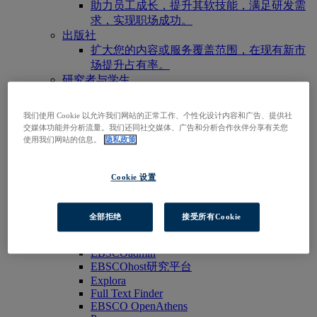
助力员工成长，提升其软技能，满足研发需
求，实现职场成功。
出版社
扩大您的内容或服务覆盖范围，在现有新市
场提升占有率。
研究者与学生
通过您的机构/组织访问我们的产品，即刻开
启您的研究之旅。
我们使用 Cookie 以允许我们网站的正常工作、个性化设计内容和广告、提供社
访问EBSCOhost
交媒体功能并分析流量。我们还同社交媒体、广告和分析合作伙伴分享有关您
浏览产品
使用我们网站的信息。
隐私政策
联系我们
产品与服务
Cookie 设置
技术与发现
BiblioGraph
EBSCO发现服务
全部拒绝
接受所有Cookie
EBSCO FOLIO
EBSCO 移动应用程序
EBSCOadmin
EBSCOhost研究平台
Explora
Full Text Finder
EBSCO OpenAthens