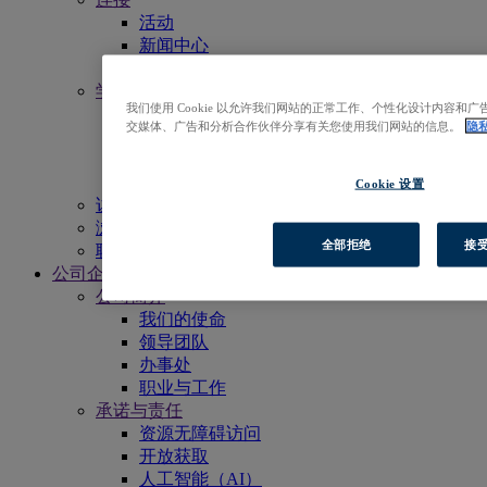
活动
新闻中心
电子月报
学习
我们使用 Cookie 以允许我们网站的正常工作、个性化设计内容
获得更多支持
交媒体、广告和分析合作伙伴分享有关您使用我们网站的信息。
隐
EBSCO学术委员会
宣传物料
资源列表
Cookie 设置
访问EBSCOhost
浏览产品
全部拒绝
接受
联系我们
公司企业
公司简介
我们的使命
领导团队
办事处
职业与工作
承诺与责任
资源无障碍访问
开放获取
人工智能（AI）