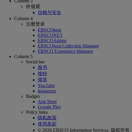
Column 3
价值观
信赖与安全
Column 4
注册登录
EBSCOhost
EBSCONET
EBSCOAdmin
EBSCOhost Collection Manager
EBSCO Experience Manager
Column 5
Social bar
脸书
推特
领英
YouTube
Instagram
Badges
App Store
Google Play
Policy links
隐私政策
使用条款
© 2026 EBSCO Information Services. 版权所有