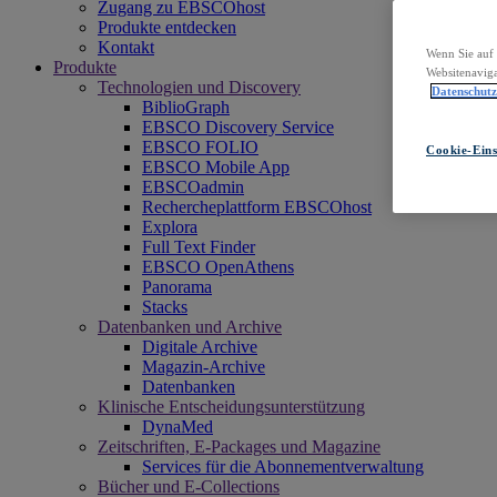
Zugang zu EBSCOhost
Produkte entdecken
Kontakt
Wenn Sie auf 
Produkte
Websitenaviga
Technologien und Discovery
Datenschut
BiblioGraph
EBSCO Discovery Service
EBSCO FOLIO
Cookie-Eins
EBSCO Mobile App
EBSCOadmin
Rechercheplattform EBSCOhost
Explora
Full Text Finder
EBSCO OpenAthens
Panorama
Stacks
Datenbanken und Archive
Digitale Archive
Magazin-Archive
Datenbanken
Klinische Entscheidungsunterstützung
DynaMed
Zeitschriften, E-Packages und Magazine
Services für die Abonnementverwaltung
Bücher und E-Collections