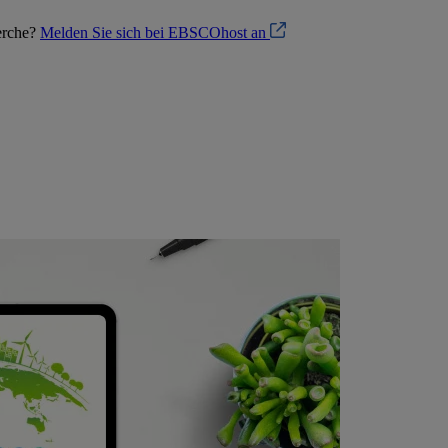
herche?
Melden Sie sich bei EBSCOhost an