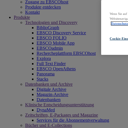
Zugang zu EBSCOhost
Produkte entdecken
Kontakt
Wenn Sie auf 
Produkte
Websitenaviga
Technologien und Discovery
Datenschut
BiblioGraph
EBSCO Discovery Service
EBSCO FOLIO
Cookie-Eins
EBSCO Mobile App
EBSCOadmin
Rechercheplattform EBSCOhost
Explora
Full Text Finder
EBSCO OpenAthens
Panorama
Stacks
Datenbanken und Archive
Digitale Archive
Magazin-Archive
Datenbanken
Klinische Entscheidungsunterstützung
DynaMed
Zeitschriften, E-Packages und Magazine
Services für die Abonnementverwaltung
Bücher und E-Collections