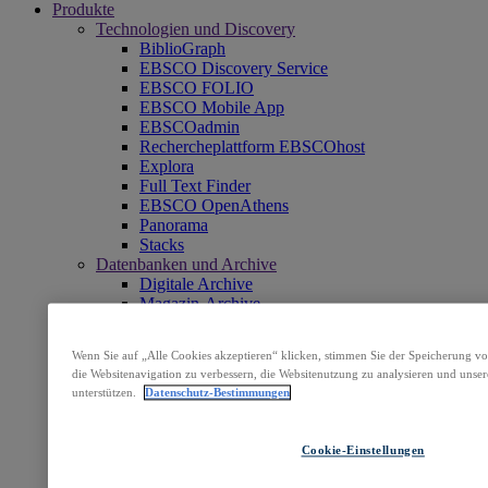
Produkte
Technologien und Discovery
BiblioGraph
EBSCO Discovery Service
EBSCO FOLIO
EBSCO Mobile App
EBSCOadmin
Rechercheplattform EBSCOhost
Explora
Full Text Finder
EBSCO OpenAthens
Panorama
Stacks
Datenbanken und Archive
Digitale Archive
Magazin-Archive
Datenbanken
Klinische Entscheidungsunterstützung
Wenn Sie auf „Alle Cookies akzeptieren“ klicken, stimmen Sie der Speicherung v
DynaMed
die Websitenavigation zu verbessern, die Websitenutzung zu analysieren und un
Zeitschriften, E-Packages und Magazine
unterstützen.
Datenschutz-Bestimmungen
Services für die Abonnementverwaltung
Bücher und E-Collections
EBSCO eBooks
Cookie-Einstellungen
EBSCOhost Collection Manager
Professional Services