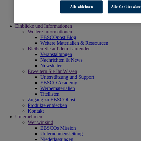
EBSCOs Professional Services
Alle ablehnen
Alle Cookies akze
Zugang zu EBSCOhost
Produkte entdecken
Kontakt
Einblicke und Informationen
Weitere Informationen
EBSCOpost Blog
Weitere Materialien & Ressourcen
Bleiben Sie auf dem Laufenden
Veranstaltungen
Nachrichten & News
Newsletter
Erweitern Sie Ihr Wissen
Unterstützung und Support
EBSCO Academy
Werbematerialien
Titellisten
Zugang zu EBSCOhost
Produkte entdecken
Kontakt
Unternehmen
Wer wir sind
EBSCOs Mission
Unternehmensleitung
Niederlassungen