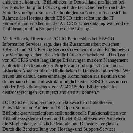
anbieten zu können. „Bibliotheken in Deutschland profitieren bei
der Entscheidung für FOLIO gleich dreifach. Sie machen sich die
Vorteile von Open-Source-Technologien zu Nutze, müssen sich im
Rahmen des Hostings durch EBSCO nicht selbst um die IT
kümmern und erhalten mit der AT-CRIS-Unterstützung während der
Einführung und im Support eine echte Lösung.“
Mark Allcock, Director of FOLIO Partnerships bei EBSCO
Information Services, sagt, dass die Zusammenarbeit zwischen
EBSCO und AT-CRIS die Services erweitern, die den Bibliotheken
zur Verfügung stehen, die sich für FOLIO entscheiden: „Das Team
von AT-CRIS weist langjährige Erfahrungen mit dem Management
zahlreicher hochkomplexer Projekte auf und ergänzt damit unser
bisheriges Angebot für die Bibliotheken in Deutschland perfekt. Wir
freuen uns darauf, diese einmalige Kombination aus flexiblen und
skalierbaren Cloud-Infrastrukturmöglichkeiten EBSCOs zusammen
mit der Projektkompetenz von AT-CRIS den Bibliotheken im
deutschsprachigen Raum jetzt anbieten zu können.“
FOLIO ist ein Kooperationsprojekt zwischen Bibliotheken,
Entwicklern und Anbietern. Die Open-Source-
Bibliotheksserviceplattform stellt traditionelle Funktionalitäten von
Bibliothekssystemen bereit und bietet Bibliotheken wie Anbietern
die Möglichkeit, zusätzliche Module und Dienste zu ergänzen.
Durch die Bereitstellung von Hosting- und Support-Services