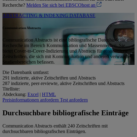
Recherche?
Melden Sie sich bei EBSCOhost an
ABSTRACTING & INDEXING DATABASE
Communication Abstracts
Communication Abstracts ist eine bibliografische Datenbank für die
Recherche im Bereich Kommunikation und Massenmedien. Sie
bietet Cover-to-Cover-Indizierung und Abstracts für renommierte
Zeitschriften, die sich mit Kommunikation und anderen verwandten
Studienbereichen befassen.
Die Datenbank umfasst:
291
indizierte, aktive Zeitschriften und Abstracts
287
indizierte, peer-reviewte, aktive Zeitschriften und Abstracts
Titelliste:
Abdeckung:
Excel
|
HTML
Preisinformationen anfordern
Test anfordern
Durchsuchbare bibliografische Einträge
Communication Abstracts enthält 240 Zeitschriften mit
durchsuchbaren bibliografischen Einträgen.