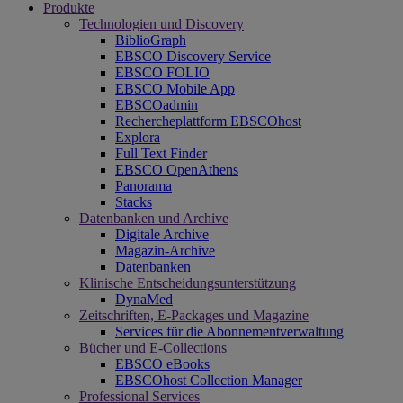
Produkte
Technologien und Discovery
BiblioGraph
EBSCO Discovery Service
EBSCO FOLIO
EBSCO Mobile App
EBSCOadmin
Rechercheplattform EBSCOhost
Explora
Full Text Finder
EBSCO OpenAthens
Panorama
Stacks
Datenbanken und Archive
Digitale Archive
Magazin-Archive
Datenbanken
Klinische Entscheidungsunterstützung
DynaMed
Zeitschriften, E-Packages und Magazine
Services für die Abonnementverwaltung
Bücher und E-Collections
EBSCO eBooks
EBSCOhost Collection Manager
Professional Services