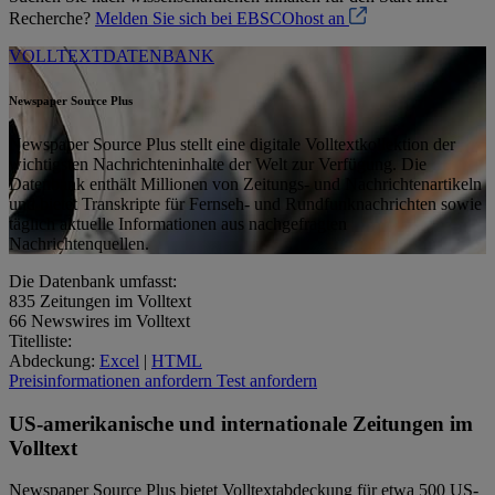
Recherche?
Melden Sie sich bei EBSCOhost an
VOLLTEXTDATENBANK
Newspaper Source Plus
Newspaper Source Plus stellt eine digitale Volltextkollektion der
wichtigsten Nachrichteninhalte der Welt zur Verfügung. Die
Datenbank enthält Millionen von Zeitungs- und Nachrichtenartikeln
und bietet Transkripte für Fernseh- und Rundfunknachrichten sowie
täglich aktuelle Informationen aus nachgefragten
Nachrichtenquellen.
Die Datenbank umfasst:
835
Zeitungen im Volltext
66
Newswires im Volltext
Titelliste:
Abdeckung:
Excel
|
HTML
Preisinformationen anfordern
Test anfordern
US-amerikanische und internationale Zeitungen im
Volltext
Newspaper Source Plus bietet Volltextabdeckung für etwa 500 US-