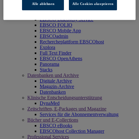
Produkte
Alle ablehnen
Alle Cookies akzeptieren
Technologien und Discovery
BiblioGraph
EBSCO Discovery Service
EBSCO FOLIO
EBSCO Mobile App
EBSCOadmin
Rechercheplattform EBSCOhost
Explora
Full Text Finder
EBSCO OpenAthens
Panorama
Stacks
Datenbanken und Archive
Digitale Archive
Magazin-Archive
Datenbanken
Klinische Entscheidungsunterstützung
DynaMed
Zeitschriften, E-Packages und Magazine
Services für die Abonnementverwaltung
Bücher und E-Collections
EBSCO eBooks
EBSCOhost Collection Manager
Professional Services