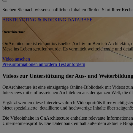
Suchen Sie nach wissenschaftlichen Inhalten für den Start Ihrer Rec
ABSTRACTING & INDEXING DATABASE
OnArchitecture
OnArchitecture ist ein audiovisuelles Archiv im Bereich Architektu
Mesa ins Leben gerufen wurde. Es vermittelt weitreichende und detai
Video ansehen
Preisinformationen anfordern
Test anfordern
Videos zur Unterstützung der Aus- und Weiterbildung
OnArchitecture ist eine einzigartige Online-Bibliothek mit Videos zu
Interviews mit einflussreichen Architekten aus der ganzen Welt, die ü
Ergänzt werden diese Interviews durch Videoporträts ihrer wichtigste
bietet spezialisierte, detaillierte und hochwertige Inhalte über zeitge
Die Videoinhalte in OnArchitecture enthalten relevante Informationen
Unternehmensprofile. Die Datenbank enthält außerdem aktuelle Biogr