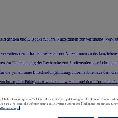
Zeitschriften und E-Books für Ihre Nutzer:innen zur Verfügung. Verwal
 verwalten, den Informationsbedarf der Nutzer:innen zu decken, leben
gien zur Unterstützung der Recherche von Studierenden, der Lehrplan
 für die gemeinsame Entscheidungsfindung, Informationen aus dem Ges
ernehmen, ihre Fähigkeiten weiterzuentwickeln und den Informationsb
rvices und stärken Sie Ihre Präsenz auf bestehenden und neuen Märkten
„Alle Cookies akzeptieren“ klicken, stimmen Sie der Speicherung von Cookies auf Ihrem Gerät 
tion zu verbessern, die Websitenutzung zu analysieren und unsere Marketingbemühungen zu unt
kte zuzugreifen und mit der Recherche zu beginnen.
z-Bestimmungen
t KI-Systemen