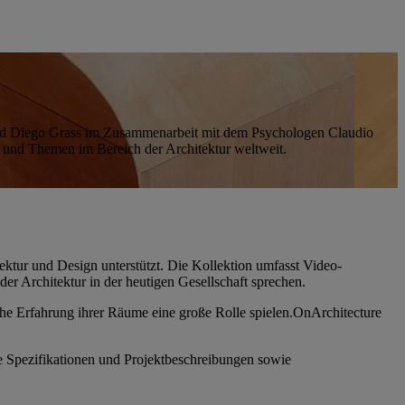
i und Diego Grass im Zusammenarbeit mit dem Psychologen Claudio
n und Themen im Bereich der Architektur weltweit.
ektur und Design unterstützt. Die Kollektion umfasst Video-
der Architektur in der heutigen Gesellschaft sprechen.
sche Erfahrung ihrer Räume eine große Rolle spielen.OnArchitecture
che Spezifikationen und Projektbeschreibungen sowie