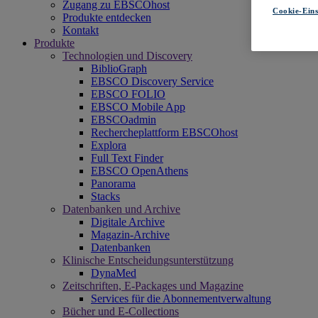
Zugang zu EBSCOhost
Cookie-Eins
Produkte entdecken
Kontakt
Produkte
Technologien und Discovery
BiblioGraph
EBSCO Discovery Service
EBSCO FOLIO
EBSCO Mobile App
EBSCOadmin
Rechercheplattform EBSCOhost
Explora
Full Text Finder
EBSCO OpenAthens
Panorama
Stacks
Datenbanken und Archive
Digitale Archive
Magazin-Archive
Datenbanken
Klinische Entscheidungsunterstützung
DynaMed
Zeitschriften, E-Packages und Magazine
Services für die Abonnementverwaltung
Bücher und E-Collections