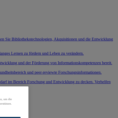
ten Sie Bibliothekstechnologien, Akquisitionen und die Entwicklung
slanges Lernen zu fördern und Leben zu verändern.
entwicklung und der Förderung von Informationskompetenzen bereit.
undheitsbereich und peer-reviewte Forschungsinformationen.
edarf im Bereich Forschung und Entwicklung zu decken. Verhelfen
.
zu, um die
erstützen.