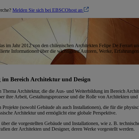
herche?
Melden Sie sich bei EBSCOhost an
r, das im Jahr 2012 von den chilenischen Architekten Felipe De Ferrar
llierte Informationen über die wichtigsten Autoren, Werke, Erfahrunge
 im Bereich Architektur und Design
m Thema Architektur, die die Aus- und Weiterbildung im Bereich Archit
ber ihre Arbeit, Gestaltungsprozesse und die Rolle von Architekten und 
n Projekte (sowohl Gebäude als auch Installationen), die für die physi
nössische Architektur und ermöglicht eine globale Perspektive.
 über die vorgestellten Gebäude und Installationen, wie z. B. technis
afien der Architekten und Designer, deren Werke vorgestellt werden.