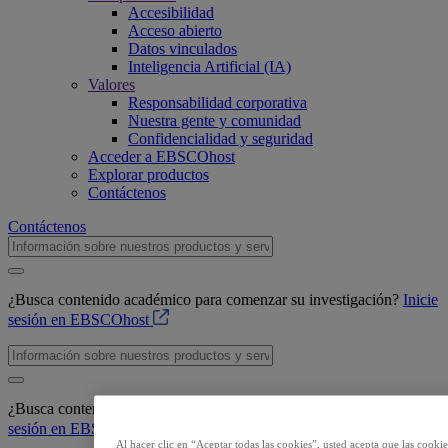
Accesibilidad
Acceso abierto
Datos vinculados
Inteligencia Artificial (IA)
Valores
Responsabilidad corporativa
Nuestra gente y comunidad
Confidencialidad y seguridad
Acceder a EBSCOhost
Explorar productos
Contáctenos
Contáctenos
¿Busca contenido académico para comenzar su investigación?
Inicie
sesión en EBSCOhost
¿Busca contenido académico para comenzar su investigación?
Inicie
sesión en EBSCOhost
Al hacer clic en “Aceptar todas las cookies”, usted acepta que las cooki