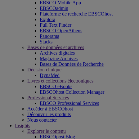
EBSCO Mobile App
EBSCOadmin
Plateforme de recherche EBSCOhost
Explora
Full Text Finder
EBSCO OpenAthens
Panorama
Stacks
Bases de données et archives
Archives digitales
Magazine Archives
Bases de Données de Recherche
Décision clinique
DynaMed
Livres et collections électroniques
EBSCO eBooks
EBSCOhost Collection Manager
Professional Services
EBSCO Professional Services
Accéder à EBSCOhost
Découvrir les produits
Nous contacter
Insights
Explorer le contenu
EBSCOpost Blog