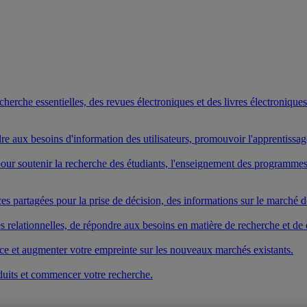
rche essentielles, des revues électroniques et des livres électroniques. 
ndre aux besoins d'information des utilisateurs, promouvoir l'apprentissa
s pour soutenir la recherche des étudiants, l'enseignement des program
es partagées pour la prise de décision, des informations sur le marché de
elationnelles, de répondre aux besoins en matière de recherche et de dé
vice et augmenter votre empreinte sur les nouveaux marchés existants.
duits et commencer votre recherche.