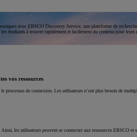
lectroniques avec EBSCO Discovery Service, une plateforme de recherche 
 les étudiants à trouver rapidement et facilement du contenu pour leurs 
es vos ressources
 processus de connexion. Les utilisateurs n’ont plus besoin de multiplie
nsi, les utilisateurs peuvent se connecter aux ressources EBSCO et se 