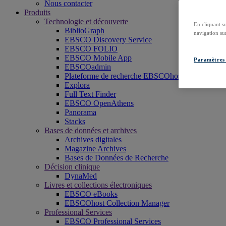
Nous contacter
Produits
Technologie et découverte
En cliquant s
BiblioGraph
navigation sur
EBSCO Discovery Service
EBSCO FOLIO
EBSCO Mobile App
Paramètres 
EBSCOadmin
Plateforme de recherche EBSCOhost
Explora
Full Text Finder
EBSCO OpenAthens
Panorama
Stacks
Bases de données et archives
Archives digitales
Magazine Archives
Bases de Données de Recherche
Décision clinique
DynaMed
Livres et collections électroniques
EBSCO eBooks
EBSCOhost Collection Manager
Professional Services
EBSCO Professional Services