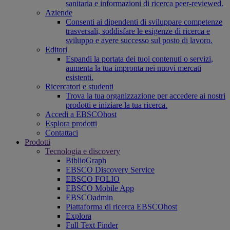
sanitaria e informazioni di ricerca peer-reviewed.
Aziende
Consenti ai dipendenti di sviluppare competenze
trasversali, soddisfare le esigenze di ricerca e
sviluppo e avere successo sul posto di lavoro.
Editori
Espandi la portata dei tuoi contenuti o servizi,
aumenta la tua impronta nei nuovi mercati
esistenti.
Ricercatori e studenti
Trova la tua organizzazione per accedere ai nostri
prodotti e iniziare la tua ricerca.
Accedi a EBSCOhost
Esplora prodotti
Contattaci
Prodotti
Tecnologia e discovery
BiblioGraph
EBSCO Discovery Service
EBSCO FOLIO
EBSCO Mobile App
EBSCOadmin
Piattaforma di ricerca EBSCOhost
Explora
Full Text Finder