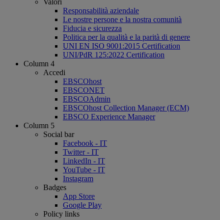
Valori
Responsabilità aziendale
Le nostre persone e la nostra comunità
Fiducia e sicurezza
Politica per la qualità e la parità di genere
UNI EN ISO 9001:2015 Certification
UNI/PdR 125:2022 Certification
Column 4
Accedi
EBSCOhost
EBSCONET
EBSCOAdmin
EBSCOhost Collection Manager (ECM)
EBSCO Experience Manager
Column 5
Social bar
Facebook - IT
Twitter - IT
LinkedIn - IT
YouTube - IT
Instagram
Badges
App Store
Google Play
Policy links