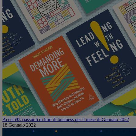
Accel5®: riassunti di libri di business per il mese di Gennaio 2022
18 Gennaio 2022