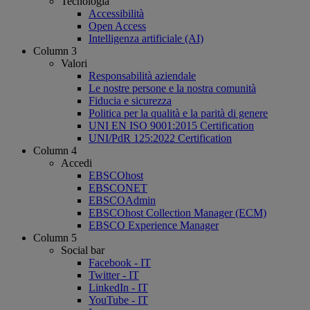
Tecnologia
Accessibilità
Open Access
Intelligenza artificiale (AI)
Column 3
Valori
Responsabilità aziendale
Le nostre persone e la nostra comunità
Fiducia e sicurezza
Politica per la qualità e la parità di genere
UNI EN ISO 9001:2015 Certification
UNI/PdR 125:2022 Certification
Column 4
Accedi
EBSCOhost
EBSCONET
EBSCOAdmin
EBSCOhost Collection Manager (ECM)
EBSCO Experience Manager
Column 5
Social bar
Facebook - IT
Twitter - IT
LinkedIn - IT
YouTube - IT