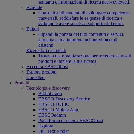
sanitaria e informazioni di ricerca peer-reviewed.
Aziende
Consenti ai dipendenti di sviluppare competenze
trasversali, soddisfare le esigenze di ricerca e
sviluppo e avere successo sul posto di lavoro.
Editori
Espandi la portata dei tuoi contenuti o servizi,
aumenta la tua impronta nei nuovi mercati
esistenti.
Ricercatori e studenti
Trova la tua organizzazione per accedere ai nostri
prodotti e iniziare la tua ricerca.
Accedi a EBSCOhost
Esplora prodotti
Contattaci
Prodotti
Tecnologia e discovery
BiblioGraph
EBSCO Discovery Service
EBSCO FOLIO
EBSCO Mobile App
EBSCOadmin
Piattaforma di ricerca EBSCOhost
Explora
Full Text Finder