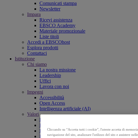
Comunicati stampa
Newsletter
Impara
Ricevi assistenza
EBSCO Academy
Materiale promozionale
Liste titoli
Accedi a EBSCOhost
Esplora prodotti
Contattaci
Istituzione
Chi siamo
La nostra missione
Leadership
Uffici
Lavora con noi
Impegni
Accessibilità
Open Access
Intelligenza artificiale (AI)
Valori
Responsabilità aziendale
Le nostre persone e la nostra comunità
Cliccando su “Accetta tutti i cookie”, l'utente accetta di memoriz
Fiducia e sicurezza
navigazione del sito, analizzare l'utilizzo del sito e assistere nel
Politica per la qualità e la parità di genere