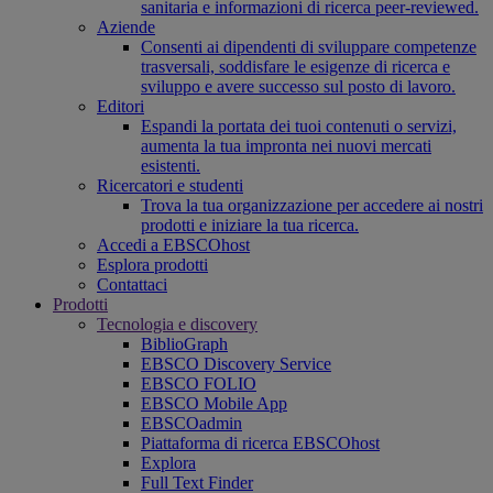
sanitaria e informazioni di ricerca peer-reviewed.
Aziende
Consenti ai dipendenti di sviluppare competenze
trasversali, soddisfare le esigenze di ricerca e
sviluppo e avere successo sul posto di lavoro.
Editori
Espandi la portata dei tuoi contenuti o servizi,
aumenta la tua impronta nei nuovi mercati
esistenti.
Ricercatori e studenti
Trova la tua organizzazione per accedere ai nostri
prodotti e iniziare la tua ricerca.
Accedi a EBSCOhost
Esplora prodotti
Contattaci
Prodotti
Tecnologia e discovery
BiblioGraph
EBSCO Discovery Service
EBSCO FOLIO
EBSCO Mobile App
EBSCOadmin
Piattaforma di ricerca EBSCOhost
Explora
Full Text Finder