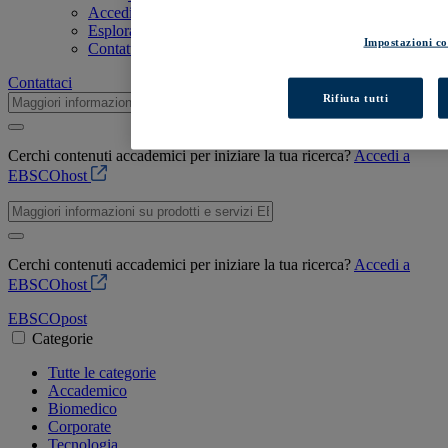
Accedi a EBSCOhost
Esplora prodotti
Impostazioni co
Contattaci
Contattaci
Rifiuta tutti
Cerchi contenuti accademici per iniziare la tua ricerca?
Accedi a
EBSCOhost
Cerchi contenuti accademici per iniziare la tua ricerca?
Accedi a
EBSCOhost
EBSCO
post
Categorie
Tutte le categorie
Accademico
Biomedico
Corporate
Tecnologia