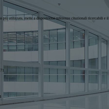
più utilizzata, mette a disposizione referenze citazionali ricercabili e il
371
4