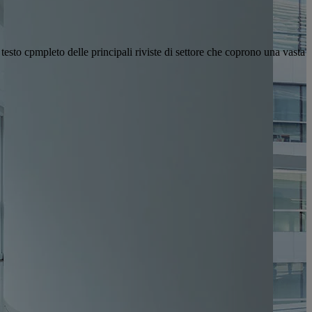
 testo cpmpleto delle principali riviste di settore che coprono una vasta