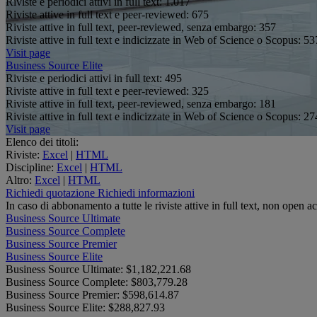
Riviste e periodici attivi in full text:
1.017
Riviste attive in full text e peer-reviewed:
675
Riviste attive in full text, peer-reviewed, senza embargo:
357
Riviste attive in full text e indicizzate in Web of Science o Scopus:
53
Visit page
Business Source Elite
Riviste e periodici attivi in full text:
495
Riviste attive in full text e peer-reviewed:
325
Riviste attive in full text, peer-reviewed, senza embargo:
181
Riviste attive in full text e indicizzate in Web of Science o Scopus:
27
Visit page
Elenco dei titoli:
Riviste:
Excel
|
HTML
Discipline:
Excel
|
HTML
Altro:
Excel
|
HTML
Richiedi quotazione
Richiedi informazioni
In caso di abbonamento a tutte le riviste attive in full text, non open 
Business Source Ultimate
Business Source Complete
Business Source Premier
Business Source Elite
Business Source Ultimate:
$1,182,221.68
Business Source Complete:
$803,779.28
Business Source Premier:
$598,614.87
Business Source Elite:
$288,827.93