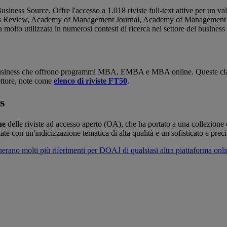
iness Source. Offre l'accesso a 1.018 riviste full-text attive per un valo
siness Review, Academy of Management Journal, Academy of Managemen
lto utilizzata in numerosi contesti di ricerca nel settore del business 
 business che offrono programmi MBA, EMBA e MBA online. Queste class
settore, note come
elenco di riviste FT50
.
s
one
delle riviste ad accesso aperto (OA), che ha portato a una collezione 
tate con un'indicizzazione tematica di alta qualità e un sofisticato e prec
erano molti più riferimenti per DOAJ di qualsiasi altra piattaforma onl