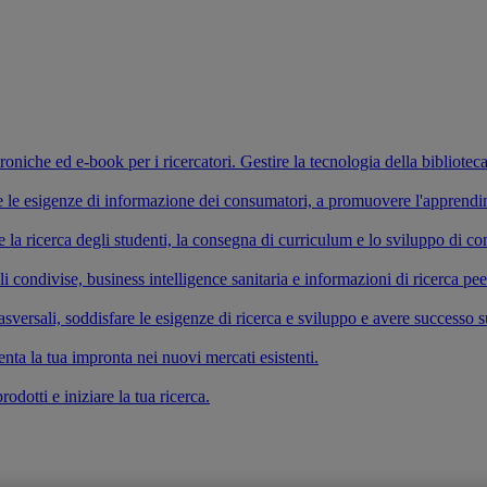
ettroniche ed e-book per i ricercatori. Gestire la tecnologia della bibliotec
fare le esigenze di informazione dei consumatori, a promuovere l'apprend
re la ricerca degli studenti, la consegna di curriculum e lo sviluppo di 
li condivise, business intelligence sanitaria e informazioni di ricerca pe
versali, soddisfare le esigenze di ricerca e sviluppo e avere successo s
enta la tua impronta nei nuovi mercati esistenti.
odotti e iniziare la tua ricerca.