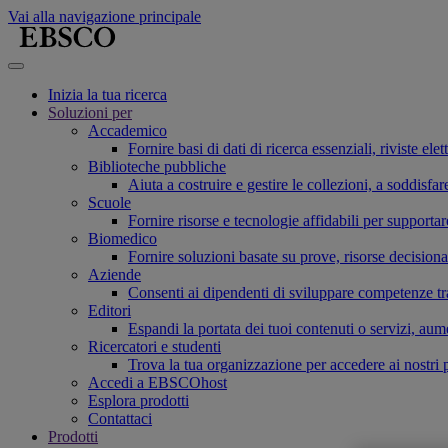
Vai alla navigazione principale
Inizia la tua ricerca
Soluzioni per
Accademico
Fornire basi di dati di ricerca essenziali, riviste el
Biblioteche pubbliche
Aiuta a costruire e gestire le collezioni, a soddis
Scuole
Fornire risorse e tecnologie affidabili per supporta
Biomedico
Fornire soluzioni basate su prove, risorse decisiona
Aziende
Consenti ai dipendenti di sviluppare competenze tras
Editori
Espandi la portata dei tuoi contenuti o servizi, aum
Ricercatori e studenti
Trova la tua organizzazione per accedere ai nostri pr
Accedi a EBSCOhost
Esplora prodotti
Contattaci
Prodotti