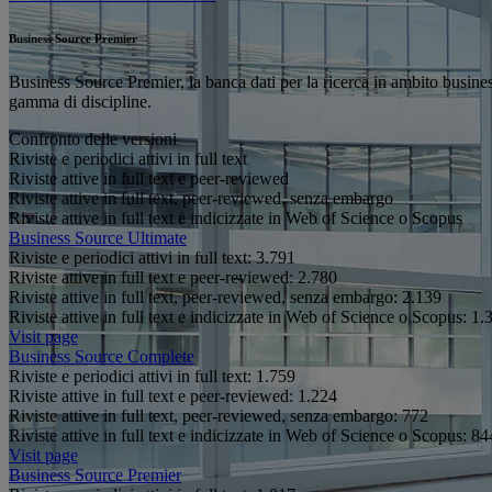
Business Source Premier
Business Source Premier, la banca dati per la ricerca in ambito business 
gamma di discipline.
Confronto delle versioni
Riviste e periodici attivi in full text
Riviste attive in full text e peer-reviewed
Riviste attive in full text, peer-reviewed, senza embargo
Riviste attive in full text e indicizzate in Web of Science o Scopus
Business Source Ultimate
Riviste e periodici attivi in full text:
3.791
Riviste attive in full text e peer-reviewed:
2.780
Riviste attive in full text, peer-reviewed, senza embargo:
2.139
Riviste attive in full text e indicizzate in Web of Science o Scopus:
1.
Visit page
Business Source Complete
Riviste e periodici attivi in full text:
1.759
Riviste attive in full text e peer-reviewed:
1.224
Riviste attive in full text, peer-reviewed, senza embargo:
772
Riviste attive in full text e indicizzate in Web of Science o Scopus:
84
Visit page
Business Source Premier