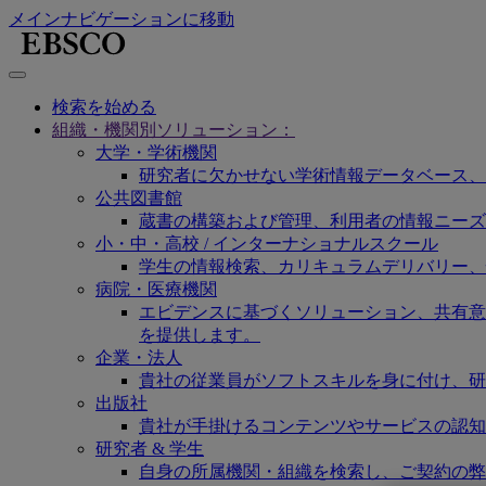
メインナビゲーションに移動
検索を始める
組織・機関別ソリューション：
大学・学術機関
研究者に欠かせない学術情報データベース、
公共図書館
蔵書の構築および管理、利用者の情報ニーズ
小・中・高校 / インターナショナルスクール
学生の情報検索、カリキュラムデリバリー、
病院・医療機関
エビデンスに基づくソリューション、共有意思決定
を提供します。
企業・法人
貴社の従業員がソフトスキルを身に付け、研
出版社
貴社が手掛けるコンテンツやサービスの認知
研究者 & 学生
自身の所属機関・組織を検索し、ご契約の弊