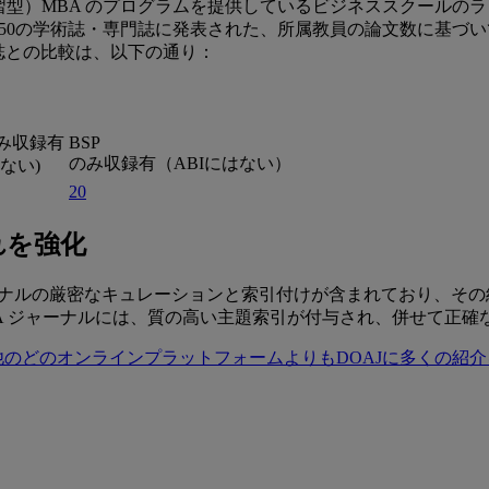
習型）MBA のプログラムを提供しているビジネススクールの
0の学術誌・専門誌に発表された、所属教員の論文数に基づいています。 
ction 収録誌との比較は、以下の通り：
のみ収録有
BSP
のみ収録有（ABIにはない）
はない)
20
れを強化
ス（OA）ジャーナルの厳密なキュレーションと索引付けが含まれており
A ジャーナルには、質の高い主題索引が付与され、併せて正確
他のどのオンラインプラットフォームよりもDOAJに多くの紹