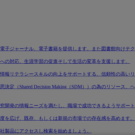
電子ジャーナル、電子書籍を提供します。また図書館向けテク
への対応、生涯学習の促進そして生活の変革を支援します。
情報リテラシースキルの向上をサポートする、信頼性の高いリ
（Shared Decision Making（SDM））の為のリ
究開発の情報ニーズを満たし、職場で成功できるようサポート
度を広げ、既存、もしくは新規の市場での存在感を高めます。
社製品にアクセスし検索を始めましょう。