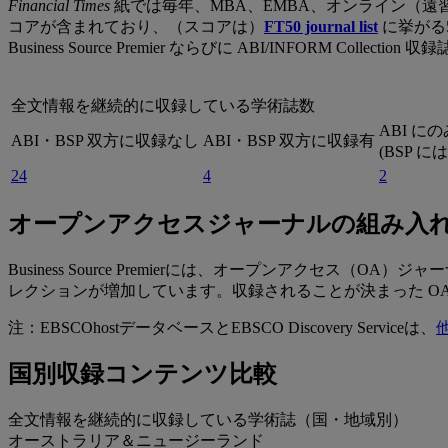
Financial Times
紙では毎年、MBA、EMBA、オンライン（遠
コアが含まれており、（スコアは）
FT50 journal list
に挙がる5
Business Source Premier ならびに ABI/INFORM Colle
全文情報を継続的に収録している学術誌数
ABI に
ABI・BSP 双方に収録なし
ABI・BSP 双方に収録有
(BSP に
24
4
2
オープンアクセスジャーナルの組み入
Business Source Premierには、オープンアクセ
レクションが増加しています。収録されることが決まった O
注：EBSCOhostデータベースとEBSCO Discovery Serviceは、
国別収録コンテンツ比較
全文情報を継続的に収録している学術誌（国・地域別）
オーストラリア＆ニュージーランド