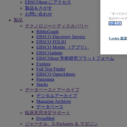
EBSCOhost にアクセス
製品をさがす
お問い合わせ
「すべての 
社のマーケテ
製品
保護方針
テクノロジーとディスカバリー
BiblioGraph
EBSCO Discovery Service
Cookie 設
EBSCO FOLIO
EBSCO Mobile （アプリ）
EBSCOadmin
EBSCOhost 学術研究プラットフォーム
Explora
Full Text Finder
EBSCO OpenAthens
Panorama
Stacks
データベースとアーカイブ
デジタルアーカイブ
Magazine Archives
データベース
臨床意思決定サポート
DynaMed
ジャーナル、E-Packages ＆ マガジン