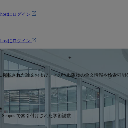
Ohostにログイン
Ohostにログイン
における主要学術誌に掲載された論文および、その他出版物の全文情報
数
は Scopus で索引付けされた学術誌数