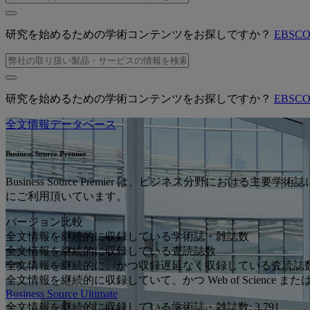
研究を始めるための学術コンテンツをお探しですか？
EBSC
研究を始めるための学術コンテンツをお探しですか？
EBSC
全文情報データベース
Business Source Premier
Business Source Premier は、ビジネス分野
にご利用頂いています。
バージョン比較
全文情報を継続的に収録している学術誌・雑誌数
全文情報を継続的に収録している査読誌数
全文情報を継続的に、かつ収録遅延なく収録している査読誌
全文情報を継続的に収録していて、かつ Web of Science また
Business Source Ultimate
全文情報を継続的に収録している学術誌・雑誌数:
3,791