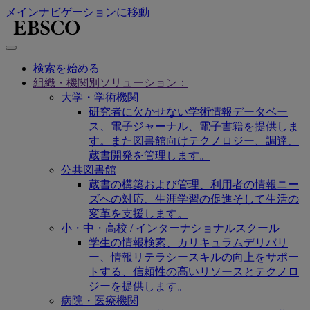
メインナビゲーションに移動
検索を始める
組織・機関別ソリューション：
大学・学術機関
研究者に欠かせない学術情報データベー
ス、電子ジャーナル、電子書籍を提供しま
す。また図書館向けテクノロジー、調達、
蔵書開発を管理します。
公共図書館
蔵書の構築および管理、利用者の情報ニー
ズへの対応、生涯学習の促進そして生活の
変革を支援します。
小・中・高校 / インターナショナルスクール
学生の情報検索、カリキュラムデリバリ
ー、情報リテラシースキルの向上をサポー
トする、信頼性の高いリソースとテクノロ
ジーを提供します。
病院・医療機関