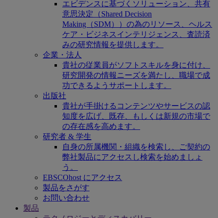
エビデンスに基づくソリューション、共有
意思決定（Shared Decision
Making（SDM））の為のリソース、ヘルス
ケア・ビジネスインテリジェンス、査読済
みの研究情報を提供します。
企業・法人
貴社の従業員がソフトスキルを身に付け、
研究開発の情報ニーズを満たし、職場で成
功できるようサポートします。
出版社
貴社が手掛けるコンテンツやサービスの認
知度を広げ、既存、もしくは新規の市場で
の存在感を高めます。
研究者 & 学生
自身の所属機関・組織を検索し、ご契約の
弊社製品にアクセスし検索を始めましょ
う。
EBSCOhost にアクセス
製品をさがす
お問い合わせ
製品