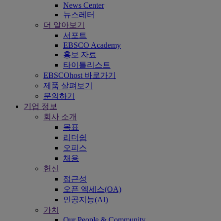
News Center
뉴스레터
더 알아보기
서포트
EBSCO Academy
홍보 자료
타이틀리스트
EBSCOhost 바로가기
제품 살펴보기
문의하기
기업 정보
회사 소개
목표
리더쉽
오피스
채용
헌신
접근성
오픈 엑세스(OA)
인공지능(AI)
가치
Our People & Community