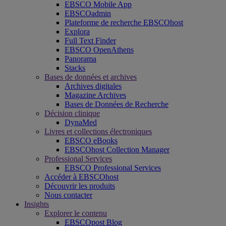
EBSCO Mobile App
EBSCOadmin
Plateforme de recherche EBSCOhost
Explora
Full Text Finder
EBSCO OpenAthens
Panorama
Stacks
Bases de données et archives
Archives digitales
Magazine Archives
Bases de Données de Recherche
Décision clinique
DynaMed
Livres et collections électroniques
EBSCO eBooks
EBSCOhost Collection Manager
Professional Services
EBSCO Professional Services
Accéder à EBSCOhost
Découvrir les produits
Nous contacter
Insights
Explorer le contenu
EBSCOpost Blog