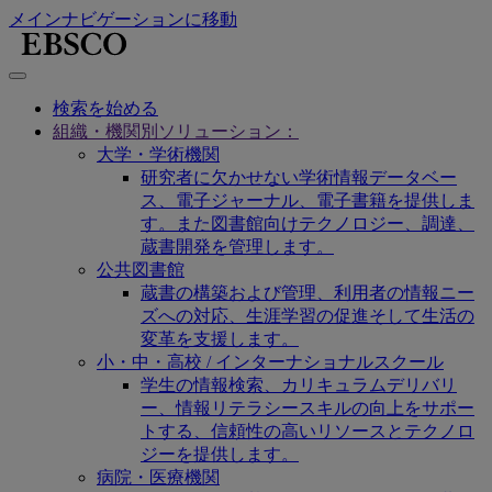
メインナビゲーションに移動
検索を始める
組織・機関別ソリューション：
大学・学術機関
研究者に欠かせない学術情報データベー
ス、電子ジャーナル、電子書籍を提供しま
す。また図書館向けテクノロジー、調達、
蔵書開発を管理します。
公共図書館
蔵書の構築および管理、利用者の情報ニー
ズへの対応、生涯学習の促進そして生活の
変革を支援します。
小・中・高校 / インターナショナルスクール
学生の情報検索、カリキュラムデリバリ
ー、情報リテラシースキルの向上をサポー
トする、信頼性の高いリソースとテクノロ
ジーを提供します。
病院・医療機関