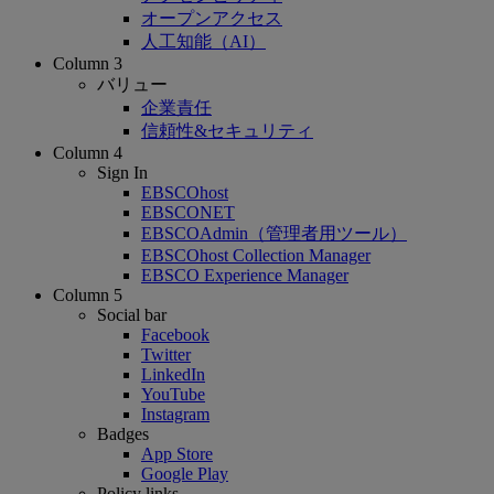
オープンアクセス
人工知能（AI）
Column 3
バリュー
企業責任
信頼性&セキュリティ
Column 4
Sign In
EBSCOhost
EBSCONET
EBSCOAdmin（管理者用ツール）
EBSCOhost Collection Manager
EBSCO Experience Manager
Column 5
Social bar
Facebook
Twitter
LinkedIn
YouTube
Instagram
Badges
App Store
Google Play
Policy links