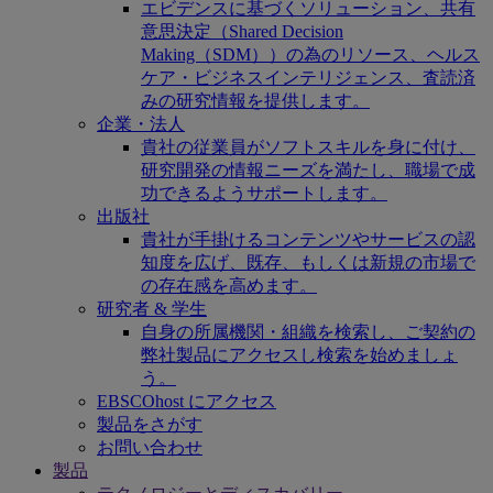
エビデンスに基づくソリューション、共有
意思決定（Shared Decision
Making（SDM））の為のリソース、ヘルス
ケア・ビジネスインテリジェンス、査読済
みの研究情報を提供します。
企業・法人
貴社の従業員がソフトスキルを身に付け、
研究開発の情報ニーズを満たし、職場で成
功できるようサポートします。
出版社
貴社が手掛けるコンテンツやサービスの認
知度を広げ、既存、もしくは新規の市場で
の存在感を高めます。
研究者 & 学生
自身の所属機関・組織を検索し、ご契約の
弊社製品にアクセスし検索を始めましょ
う。
EBSCOhost にアクセス
製品をさがす
お問い合わせ
製品