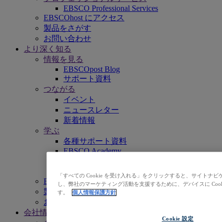
EBSCO Professional Services
EBSCOhost にアクセス
製品をさがす
お問い合わせ
より深く知る
情報を見る
EBSCOpost Blog
サポート資料
つながる
イベント
ニュースレター
新着情報
学ぶ
各種サポート資料
EBSCO Academy
プロモーション資料
収録タイトルリスト
「すべての Cookie を受け入れる」をクリックすると、サイト
EBSCOhost にアクセス
し、弊社のマーケティング活動を支援するために、デバイスに Coo
製品をさがす
す。
個人情報保護方針
お問い合わせ
会社情報
Cookie 設定