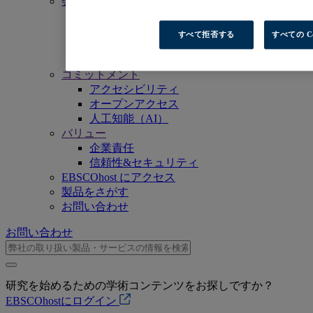
会社情報
私たちのミッション
経営陣
すべて拒否する
すべての C
事業拠点一覧
採用情報（英語）
コミットメント
アクセシビリティ
オープンアクセス
人工知能（AI）
バリュー
企業責任
信頼性&セキュリティ
EBSCOhost にアクセス
製品をさがす
お問い合わせ
お問い合わせ
研究を始めるための学術コンテンツをお探しですか？
EBSCOhostにログイン