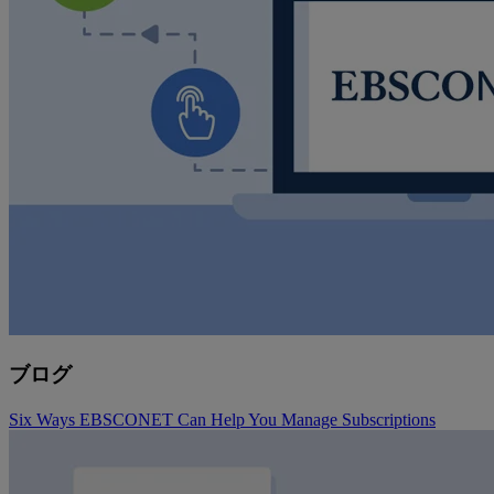
ブログ
Six Ways EBSCONET Can Help You Manage Subscriptions