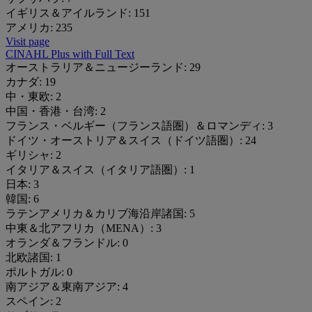
イギリス＆アイルランド:
151
アメリカ:
235
Visit page
CINAHL Plus with Full Text
オーストラリア＆ニュージーランド:
29
カナダ:
19
中・東欧:
2
中国・香港・台湾:
2
フランス・ベルギー（フランス語圏）＆ロマンディ:
3
ドイツ・オーストリア＆スイス（ドイツ語圏）:
24
ギリシャ:
2
イタリア＆スイス（イタリア語圏）:
1
日本:
3
韓国:
6
ラテンアメリカ＆カリブ海沿岸諸国:
5
中東＆北アフリカ（MENA）:
3
オランダ＆フランドル:
0
北欧諸国:
1
ポルトガル:
0
南アジア＆東南アジア:
4
スペイン:
2