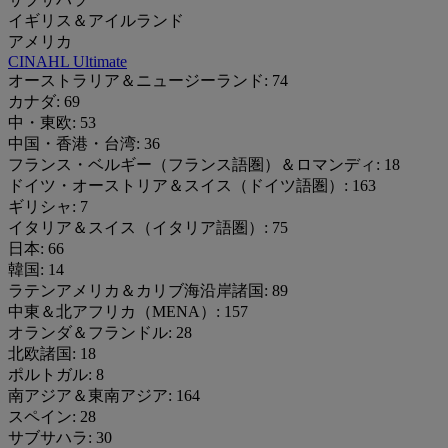
イギリス＆アイルランド
アメリカ
CINAHL Ultimate
オーストラリア＆ニュージーランド:
74
カナダ:
69
中・東欧:
53
中国・香港・台湾:
36
フランス・ベルギー（フランス語圏）＆ロマンディ:
18
ドイツ・オーストリア＆スイス（ドイツ語圏）:
163
ギリシャ:
7
イタリア＆スイス（イタリア語圏）:
75
日本:
66
韓国:
14
ラテンアメリカ＆カリブ海沿岸諸国:
89
中東＆北アフリカ（MENA）:
157
オランダ＆フランドル:
28
北欧諸国:
18
ポルトガル:
8
南アジア＆東南アジア:
164
スペイン:
28
サブサハラ:
30