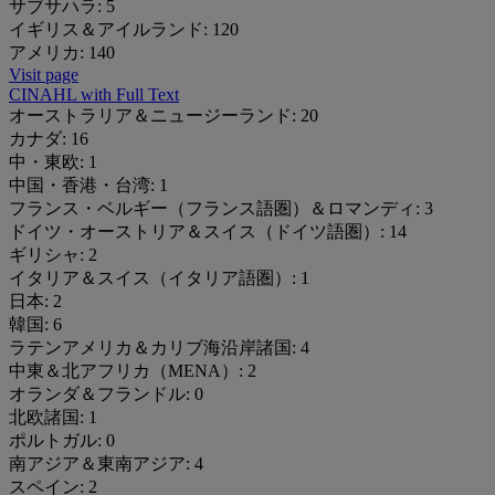
サブサハラ:
5
イギリス＆アイルランド:
120
アメリカ:
140
Visit page
CINAHL with Full Text
オーストラリア＆ニュージーランド:
20
カナダ:
16
中・東欧:
1
中国・香港・台湾:
1
フランス・ベルギー（フランス語圏）＆ロマンディ:
3
ドイツ・オーストリア＆スイス（ドイツ語圏）:
14
ギリシャ:
2
イタリア＆スイス（イタリア語圏）:
1
日本:
2
韓国:
6
ラテンアメリカ＆カリブ海沿岸諸国:
4
中東＆北アフリカ（MENA）:
2
オランダ＆フランドル:
0
北欧諸国:
1
ポルトガル:
0
南アジア＆東南アジア:
4
スペイン:
2