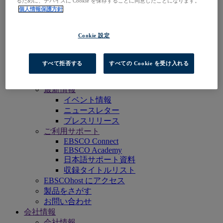
るために、デバイスに Cookie を保存することに同意したことになります。
EBSCO Professional Services
個人情報保護方針
EBSCOhost にアクセス
製品をさがす
Cookie 設定
お問い合わせ
より深く知る
知る・学ぶ
すべて拒否する
すべての Cookie を受け入れる
EBSCOpost Blog
リソースセンター
最新情報
イベント情報
ニュースレター
プレスリリース
ご利用サポート
EBSCO Connect
EBSCO Academy
日本語サポート資料
収録タイトルリスト
EBSCOhost にアクセス
製品をさがす
お問い合わせ
会社情報
会社情報