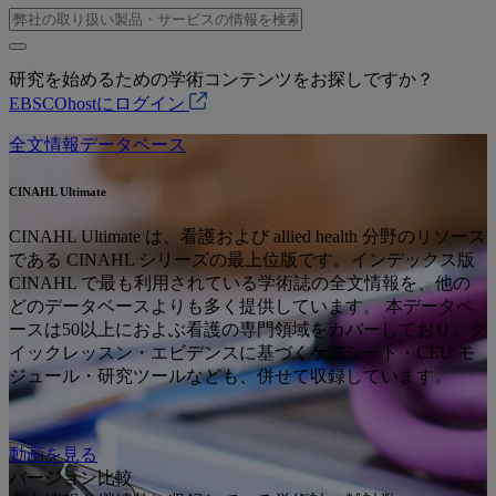
研究を始めるための学術コンテンツをお探しですか？
EBSCOhostにログイン
全文情報データベース
CINAHL Ultimate
CINAHL Ultimate は、看護および allied health 分野のリソース
である CINAHL シリーズの最上位版です。インデックス版
CINAHL で最も利用されている学術誌の全文情報を、他の
どのデータベースよりも多く提供しています。 本データベ
ースは50以上におよぶ看護の専門領域をカバーしており、ク
イックレッスン・エビデンスに基づくケアシート・CEU モ
ジュール・研究ツールなども、併せて収録しています。
動画を見る
バージョン比較