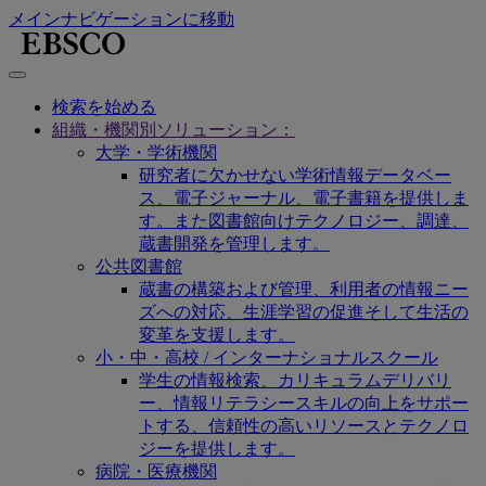
メインナビゲーションに移動
検索を始める
組織・機関別ソリューション：
大学・学術機関
研究者に欠かせない学術情報データベー
ス、電子ジャーナル、電子書籍を提供しま
す。また図書館向けテクノロジー、調達、
蔵書開発を管理します。
公共図書館
蔵書の構築および管理、利用者の情報ニー
ズへの対応、生涯学習の促進そして生活の
変革を支援します。
小・中・高校 / インターナショナルスクール
学生の情報検索、カリキュラムデリバリ
ー、情報リテラシースキルの向上をサポー
トする、信頼性の高いリソースとテクノロ
ジーを提供します。
病院・医療機関