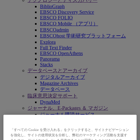
テクノロジーとディスカバリー
BiblioGraph
EBSCO Discovery Service
EBSCO FOLIO
EBSCO Mobile （アプリ）
EBSCOadmin
EBSCOhost 学術研究プラットフォーム
Explora
Full Text Finder
EBSCO OpenAthens
Panorama
Stacks
データベースとアーカイブ
デジタルアーカイブ
Magazine Archives
データベース
臨床意思決定サポート
DynaMed
ジャーナル、E-Packages ＆ マガジン
ジャーナル購読サービス
書籍と電子コレクション
EBSCO eBooks
「すべての Cookie を受け入れる」をクリックすると、サイトナビゲーション
EBSCOhost Collection Manager
を強化し、サイトの使用状況を分析し、弊社のマーケティング活動を支援す
プロフェッショナルサービス