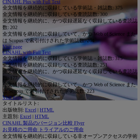
CINAHL Plus with Full Text
全文情報を継続的に収録している学術誌・雑誌数:
375
全文情報を継続的に収録している査読誌数:
300
全文情報を継続的に、かつ収録遅延なく収録している査読誌
数:
202
全文情報を継続的に収録していて、かつ Web of Science また
は Scopus で索引付けされた学術誌数:
264
Visit page
CINAHL with Full Text
全文情報を継続的に収録している学術誌・雑誌数:
315
全文情報を継続的に収録している査読誌数:
251
全文情報を継続的に、かつ収録遅延なく収録している査読誌
数:
177
全文情報を継続的に収録していて、かつ Web of Science また
は Scopus で索引付けされた学術誌数:
223
Visit page
タイトルリスト:
出版物別:
Excel
|
HTML
主題別:
Excel
|
HTML
CINAHL 製品のバージョン比較
Flyer
お見積のご用命
トライアルのご用命
全文情報を継続的に収録している非オープンアクセスの学術