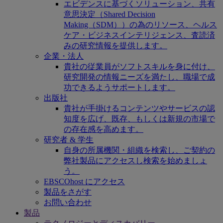
エビデンスに基づくソリューション、共有
意思決定（Shared Decision
Making（SDM））の為のリソース、ヘルス
ケア・ビジネスインテリジェンス、査読済
みの研究情報を提供します。
企業・法人
貴社の従業員がソフトスキルを身に付け、
研究開発の情報ニーズを満たし、職場で成
功できるようサポートします。
出版社
貴社が手掛けるコンテンツやサービスの認
知度を広げ、既存、もしくは新規の市場で
の存在感を高めます。
研究者 & 学生
自身の所属機関・組織を検索し、ご契約の
弊社製品にアクセスし検索を始めましょ
う。
EBSCOhost にアクセス
製品をさがす
お問い合わせ
製品