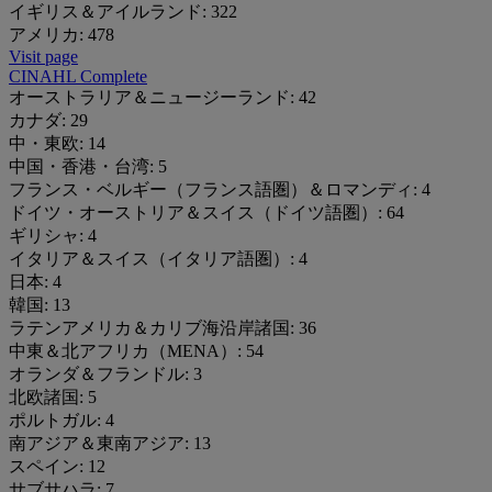
イギリス＆アイルランド:
322
アメリカ:
478
Visit page
CINAHL Complete
オーストラリア＆ニュージーランド:
42
カナダ:
29
中・東欧:
14
中国・香港・台湾:
5
フランス・ベルギー（フランス語圏）＆ロマンディ:
4
ドイツ・オーストリア＆スイス（ドイツ語圏）:
64
ギリシャ:
4
イタリア＆スイス（イタリア語圏）:
4
日本:
4
韓国:
13
ラテンアメリカ＆カリブ海沿岸諸国:
36
中東＆北アフリカ（MENA）:
54
オランダ＆フランドル:
3
北欧諸国:
5
ポルトガル:
4
南アジア＆東南アジア:
13
スペイン:
12
サブサハラ:
7