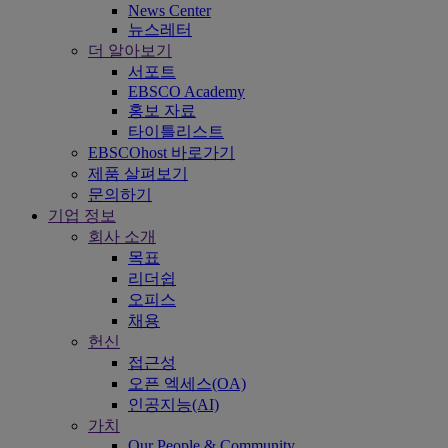
News Center
뉴스레터
더 알아보기
서포트
EBSCO Academy
홍보 자료
타이틀리스트
EBSCOhost 바로가기
제품 살펴보기
문의하기
기업 정보
회사 소개
목표
리더쉽
오피스
채용
헌신
접근성
오픈 엑세스(OA)
인공지능(AI)
가치
Our People & Community