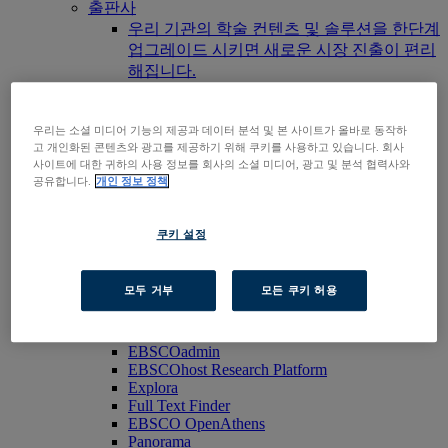
출판사
우리 기관의 학술 컨텐츠 및 솔루션을 한단계
업그레이드 시키면 새로운 시장 진출이 편리
해집니다.
Researchers & Students
우리 도서관이 엡스코 제품을 구독하고 있는
지 확인하려면, 우리 도서관 찾기 기능을 활
우리는 소셜 미디어 기능의 제공과 데이터 분석 및 본 사이트가 올바로 동작하
고 개인화된 콘텐츠와 광고를 제공하기 위해 쿠키를 사용하고 있습니다. 회사
용해보세요.
사이트에 대한 귀하의 사용 정보를 회사의 소셜 미디어, 광고 및 분석 협력사와
EBSCOhost 바로가기
공유합니다.
개인 정보 정책
제품 살펴보기
문의하기
제품군
쿠키 설정
기술 및 발견
BiblioGraph
모두 거부
모든 쿠키 허용
EBSCO Discovery Service
EBSCO FOLIO
엡스코 모바일 앱
EBSCOadmin
EBSCOhost Research Platform
Explora
Full Text Finder
EBSCO OpenAthens
Panorama