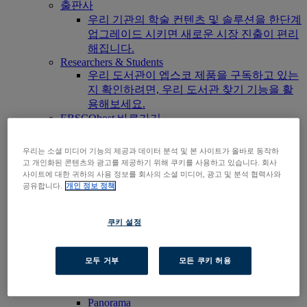
출판사
우리 기관의 학술 컨텐츠 및 솔루션을 한단계
업그레이드 시키면 새로운 시장 진출이 편리
해집니다.
Researchers & Students
우리 도서관이 엡스코 제품을 구독하고 있는
지 확인하려면, 우리 도서관 찾기 기능을 활
용해보세요.
EBSCOhost 바로가기
제품 살펴보기
문의하기
우리는 소셜 미디어 기능의 제공과 데이터 분석 및 본 사이트가 올바로 동작하
제품군
고 개인화된 콘텐츠와 광고를 제공하기 위해 쿠키를 사용하고 있습니다. 회사
사이트에 대한 귀하의 사용 정보를 회사의 소셜 미디어, 광고 및 분석 협력사와
기술 및 발견
공유합니다.
개인 정보 정책
BiblioGraph
EBSCO Discovery Service
EBSCO FOLIO
쿠키 설정
엡스코 모바일 앱
EBSCOadmin
EBSCOhost Research Platform
모두 거부
모든 쿠키 허용
Explora
Full Text Finder
EBSCO OpenAthens
Panorama