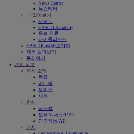
News Center
뉴스레터
더 알아보기
서포트
EBSCO Academy
홍보 자료
타이틀리스트
EBSCOhost 바로가기
제품 살펴보기
문의하기
기업 정보
회사 소개
목표
리더쉽
오피스
채용
헌신
접근성
오픈 엑세스(OA)
인공지능(AI)
가치
Our People & Community