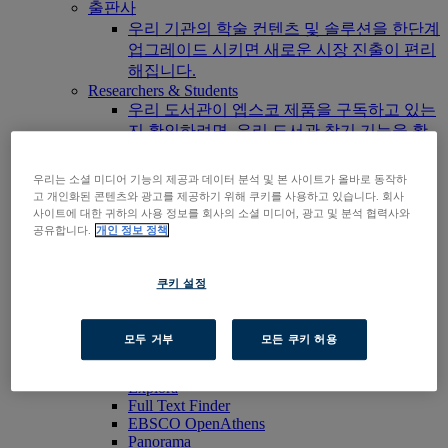
출판사
우리 기관의 학술 컨텐츠 및 솔루션을 한단계
업그레이드 시키면 새로운 시장 진출이 편리
해집니다.
Researchers & Students
우리 도서관이 엡스코 제품을 구독하고 있는
지 확인하려면, 우리 도서관 찾기 기능을 활
용해보세요.
EBSCOhost 바로가기
우리는 소셜 미디어 기능의 제공과 데이터 분석 및 본 사이트가 올바로 동작하
제품 살펴보기
고 개인화된 콘텐츠와 광고를 제공하기 위해 쿠키를 사용하고 있습니다. 회사
문의하기
사이트에 대한 귀하의 사용 정보를 회사의 소셜 미디어, 광고 및 분석 협력사와
공유합니다.
개인 정보 정책
제품군
기술 및 발견
BiblioGraph
쿠키 설정
EBSCO Discovery Service
EBSCO FOLIO
엡스코 모바일 앱
모두 거부
모든 쿠키 허용
EBSCOadmin
EBSCOhost Research Platform
Explora
Full Text Finder
EBSCO OpenAthens
Panorama