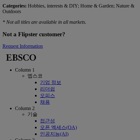
Categories:
Hobbies, interests & DIY; Home & Garden; Nature &
Outdoors
* Not all titles are available in all markets.
Not a Flipster customer?
Request Information
Column 1
엡스코
기업 정보
리더쉽
오피스
채용
Column 2
기술
접근성
오픈 엑세스(OA)
인공지능(AI)