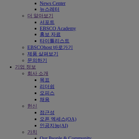
News Center
뉴스레터
더 알아보기
서포트
EBSCO Academy
홍보 자료
타이틀리스트
EBSCOhost 바로가기
제품 살펴보기
문의하기
기업 정보
회사 소개
목표
리더쉽
오피스
채용
헌신
접근성
오픈 엑세스(OA)
인공지능(AI)
가치
Our People & Community