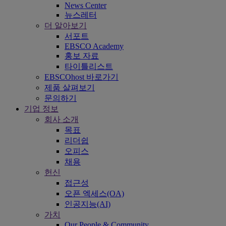
News Center
뉴스레터
더 알아보기
서포트
EBSCO Academy
홍보 자료
타이틀리스트
EBSCOhost 바로가기
제품 살펴보기
문의하기
기업 정보
회사 소개
목표
리더쉽
오피스
채용
헌신
접근성
오픈 엑세스(OA)
인공지능(AI)
가치
Our People & Community