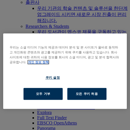
출판사
우리 기관의 학술 컨텐츠 및 솔루션을 한단계
업그레이드 시키면 새로운 시장 진출이 편리
해집니다.
Researchers & Students
우리 도서관이 엡스코 제품을 구독하고 있는
지 확인하려면, 우리 도서관 찾기 기능을 활
용해보세요.
우리는 소셜 미디어 기능의 제공과 데이터 분석 및 본 사이트가 올바로 동작하
EBSCOhost 바로가기
고 개인화된 콘텐츠와 광고를 제공하기 위해 쿠키를 사용하고 있습니다. 회사
제품 살펴보기
사이트에 대한 귀하의 사용 정보를 회사의 소셜 미디어, 광고 및 분석 협력사와
문의하기
공유합니다.
개인 정보 정책
제품군
기술 및 발견
쿠키 설정
BiblioGraph
EBSCO Discovery Service
EBSCO FOLIO
모두 거부
모든 쿠키 허용
엡스코 모바일 앱
EBSCOadmin
EBSCOhost Research Platform
Explora
Full Text Finder
EBSCO OpenAthens
Panorama