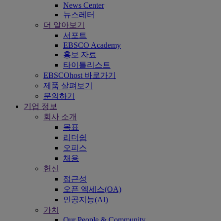
News Center
뉴스레터
더 알아보기
서포트
EBSCO Academy
홍보 자료
타이틀리스트
EBSCOhost 바로가기
제품 살펴보기
문의하기
기업 정보
회사 소개
목표
리더쉽
오피스
채용
헌신
접근성
오픈 엑세스(OA)
인공지능(AI)
가치
Our People & Community