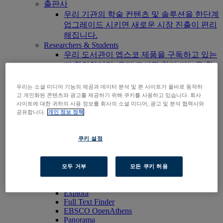
출판사
우리 기관의 학술 컨텐츠 및 솔루션을 한단계
업그레이드 시키면 새로운 시장 진출이 편리
해집니다.
Researchers & Students
우리 도서관이 엡스코 제품을 구독하고 있는
지 확인하려면, 우리 도서관 찾기 기능을 활
용해보세요.
EBSCOhost 바로가기
우리는 소셜 미디어 기능의 제공과 데이터 분석 및 본 사이트가 올바로 동작하
고 개인화된 콘텐츠와 광고를 제공하기 위해 쿠키를 사용하고 있습니다. 회사
제품 살펴보기
사이트에 대한 귀하의 사용 정보를 회사의 소셜 미디어, 광고 및 분석 협력사와
문의하기
공유합니다.
개인 정보 정책
제품군
기술 및 발견
BiblioGraph
쿠키 설정
EBSCO Discovery Service
EBSCO FOLIO
엡스코 모바일 앱
모두 거부
모든 쿠키 허용
EBSCOadmin
EBSCOhost Research Platform
Explora
Full Text Finder
EBSCO OpenAthens
Panorama