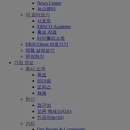
News Center
뉴스레터
더 알아보기
서포트
EBSCO Academy
홍보 자료
타이틀리스트
EBSCOhost 바로가기
제품 살펴보기
문의하기
기업 정보
회사 소개
목표
리더쉽
오피스
채용
헌신
접근성
오픈 엑세스(OA)
인공지능(AI)
가치
Our People & Community