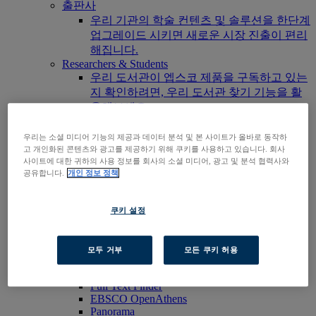
출판사
우리 기관의 학술 컨텐츠 및 솔루션을 한단계
업그레이드 시키면 새로운 시장 진출이 편리
해집니다.
Researchers & Students
우리 도서관이 엡스코 제품을 구독하고 있는
지 확인하려면, 우리 도서관 찾기 기능을 활
용해보세요.
EBSCOhost 바로가기
제품 살펴보기
우리는 소셜 미디어 기능의 제공과 데이터 분석 및 본 사이트가 올바로 동작하
고 개인화된 콘텐츠와 광고를 제공하기 위해 쿠키를 사용하고 있습니다. 회사
문의하기
사이트에 대한 귀하의 사용 정보를 회사의 소셜 미디어, 광고 및 분석 협력사와
제품군
공유합니다.
개인 정보 정책
기술 및 발견
BiblioGraph
EBSCO Discovery Service
쿠키 설정
EBSCO FOLIO
엡스코 모바일 앱
EBSCOadmin
모두 거부
모든 쿠키 허용
EBSCOhost Research Platform
Explora
Full Text Finder
EBSCO OpenAthens
Panorama