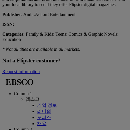
your local library to see if they offer Flipster digital magazines.
Publisher
: And...Action! Entertainment
ISSN:
Categories:
Family & Kids; Teens; Comics & Graphic Novels;
Education
* Not all titles are available in all markets.
Not a Flipster customer?
Request Information
Column 1
엡스코
기업 정보
리더쉽
오피스
채용
Column 2