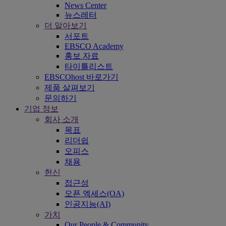
News Center
뉴스레터
더 알아보기
서포트
EBSCO Academy
홍보 자료
타이틀리스트
EBSCOhost 바로가기
제품 살펴보기
문의하기
기업 정보
회사 소개
목표
리더쉽
오피스
채용
헌신
접근성
오픈 엑세스(OA)
인공지능(AI)
가치
Our People & Community