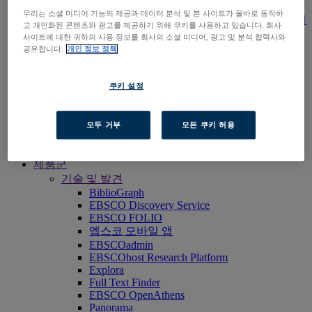
출판사
우리는 소셜 미디어 기능의 제공과 데이터 분석 및 본 사이트가 올바로 동작하
우리 기관의 학술 컨텐츠 및 솔루션을 한단계
고 개인화된 콘텐츠와 광고를 제공하기 위해 쿠키를 사용하고 있습니다. 회사
업그레이드 시키면 새로운 시장 진출이 편리
사이트에 대한 귀하의 사용 정보를 회사의 소셜 미디어, 광고 및 분석 협력사와
해집니다.
공유합니다.
개인 정보 정책
Researchers & Students
우리 도서관이 엡스코 제품을 구독하고 있는
쿠키 설정
지 확인하려면, 우리 도서관 찾기 기능을 활
용해보세요.
EBSCOhost 바로가기
모두 거부
모든 쿠키 허용
제품 살펴보기
문의하기
제품군
기술 및 발견
BiblioGraph
EBSCO Discovery Service
EBSCO FOLIO
엡스코 모바일 앱
EBSCOadmin
EBSCOhost Research Platform
Explora
Full Text Finder
EBSCO OpenAthens
Panorama