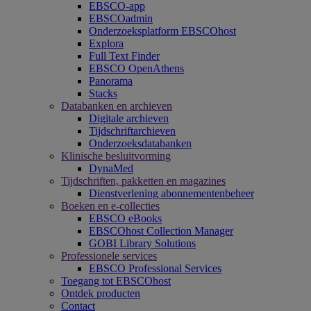
EBSCO-app
EBSCOadmin
Onderzoeksplatform EBSCOhost
Explora
Full Text Finder
EBSCO OpenAthens
Panorama
Stacks
Databanken en archieven
Digitale archieven
Tijdschriftarchieven
Onderzoeksdatabanken
Klinische besluitvorming
DynaMed
Tijdschriften, pakketten en magazines
Dienstverlening abonnementenbeheer
Boeken en e-collecties
EBSCO eBooks
EBSCOhost Collection Manager
GOBI Library Solutions
Professionele services
EBSCO Professional Services
Toegang tot EBSCOhost
Ontdek producten
Contact