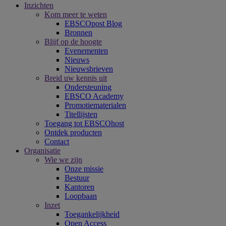
Inzichten
Kom meer te weten
EBSCOpost Blog
Bronnen
Blijf op de hoogte
Evenementen
Nieuws
Nieuwsbrieven
Breid uw kennis uit
Ondersteuning
EBSCO Academy
Promotiematerialen
Titellijsten
Toegang tot EBSCOhost
Ontdek producten
Contact
Organisatie
Wie we zijn
Onze missie
Bestuur
Kantoren
Loopbaan
Inzet
Toegankelijkheid
Open Access