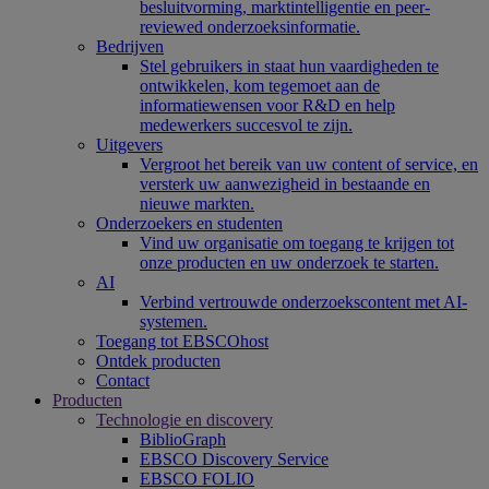
besluitvorming, marktintelligentie en peer-
reviewed onderzoeksinformatie.
Bedrijven
Stel gebruikers in staat hun vaardigheden te
ontwikkelen, kom tegemoet aan de
informatiewensen voor R&D en help
medewerkers succesvol te zijn.
Uitgevers
Vergroot het bereik van uw content of service, en
versterk uw aanwezigheid in bestaande en
nieuwe markten.
Onderzoekers en studenten
Vind uw organisatie om toegang te krijgen tot
onze producten en uw onderzoek te starten.
AI
Verbind vertrouwde onderzoekscontent met AI-
systemen.
Toegang tot EBSCOhost
Ontdek producten
Contact
Producten
Technologie en discovery
BiblioGraph
EBSCO Discovery Service
EBSCO FOLIO