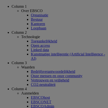
Column 1
Over EBSCO
Organisatie
Bestuur
Kantoren
Loopbaan
Column 2
Technologie
Toegankelijkheid
Open access
Linked data
Kunstmatige intelligentie (Artificial Intelligence -
AI)
Column 3
Waarden
Bedrijfsverantwoordelijkheid
Onze mensen en onze community
Vertrouwen en veiligheid
CO2-neutraliteit
Column 4
Aanmelden
EBSCOhost
EBSCONET
EBSCOAdmin