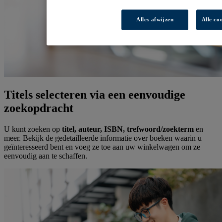
Alles afwijzen
Alle co
Titels selecteren via een eenvoudige
zoekopdracht
U kunt zoeken op
titel, auteur, ISBN, trefwoord/zoekterm
en
meer. Bekijk de gedetailleerde informatie over boeken waarin u
geïnteresseerd bent en voeg ze toe aan uw winkelwagen om ze
eenvoudig aan te schaffen.