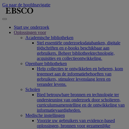
Ga naar de hoofdnavigatie
Start uw onderzoek
Oplossingen voor
Academische bibliotheken
Stel essentiële onderzoeksdatabanken, digitale
tijdschriften en e-books beschikbaar aan
gebruikers. Beheer bibliotheektechnologie,
acquisities en collectieontwikkeling.
Openbare bibliotheken
Help collecties te ontwikkelen en beheren, kom
tegemoet aan de informatiebehoeften van
gebruikers, stimuleer levenslang leren en
verander levens.
Scholen
Bied betrouwbare bronnen en technologie ter
ondersteuning van onderzoek door scholieren,
curriculumsamenstelling en de ontwikkeling van
informatievaardigheden.
Medische instellingen
Voorzie uw gebruikers van evidence-based
oplossingen, bronnen voor gezamenlijke