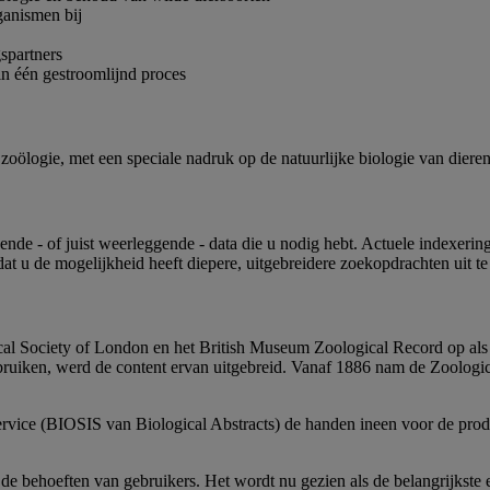
ganismen bij
gspartners
 in één gestroomlijnd proces
ölogie, met een speciale nadruk op de natuurlijke biologie van dieren (fo
nde - of juist weerleggende - data die u nodig hebt. Actuele indexeri
at u de mogelijkheid heeft diepere, uitgebreidere zoekopdrachten uit te 
cal Society of London en het British Museum Zoological Record op al
uiken, werd de content ervan uitgebreid. Vanaf 1886 nam de Zoologic
rvice (BIOSIS van Biological Abstracts) de handen ineen voor de prod
 de behoeften van gebruikers. Het wordt nu gezien als de belangrijkste