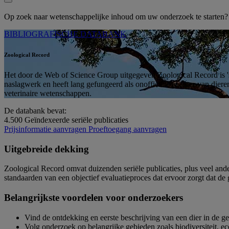
Op zoek naar wetenschappelijke inhoud om uw onderzoek te starten
BIBLIOGRAFISCHE DATABANK
Zoological Record
Het door de Web of Science Group uitgegeven Zoological Record is 's
naslagwerk en heeft lang gefungeerd als onofficiële register van dier
veterinaire wetenschappen.
De databank bevat:
4.500
Geïndexeerde seriële publicaties
Prijsinformatie aanvragen
Proeftoegang aanvragen
Uitgebreide dekking
Zoological Record omvat duizenden seriële publicaties, plus veel and
standaarden van een objectief evaluatieproces dat ervoor zorgt dat de 
Belangrijkste voordelen voor onderzoekers
Vind de ontdekking en eerste beschrijving van een dier in de ge
Volg onderzoek op belangrijke gebieden zoals biodiversiteit, e