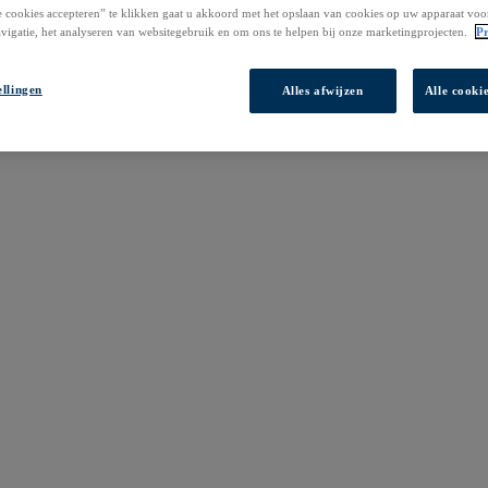
 cookies accepteren” te klikken gaat u akkoord met het opslaan van cookies op uw apparaat voo
vigatie, het analyseren van websitegebruik en om ons te helpen bij onze marketingprojecten.
Pr
ellingen
Alles afwijzen
Alle cooki