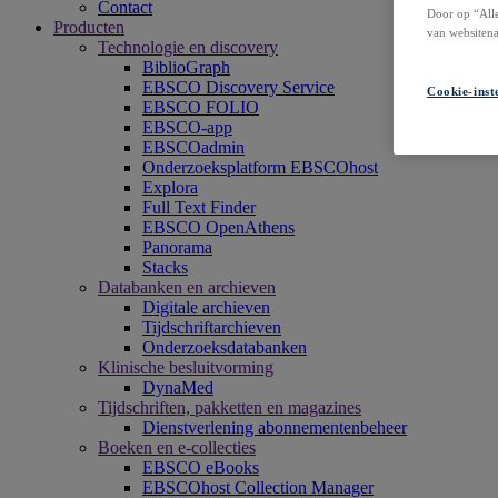
Contact
Door op “Alle
Producten
van websitena
Technologie en discovery
BiblioGraph
EBSCO Discovery Service
Cookie-inst
EBSCO FOLIO
EBSCO-app
EBSCOadmin
Onderzoeksplatform EBSCOhost
Explora
Full Text Finder
EBSCO OpenAthens
Panorama
Stacks
Databanken en archieven
Digitale archieven
Tijdschriftarchieven
Onderzoeksdatabanken
Klinische besluitvorming
DynaMed
Tijdschriften, pakketten en magazines
Dienstverlening abonnementenbeheer
Boeken en e-collecties
EBSCO eBooks
EBSCOhost Collection Manager