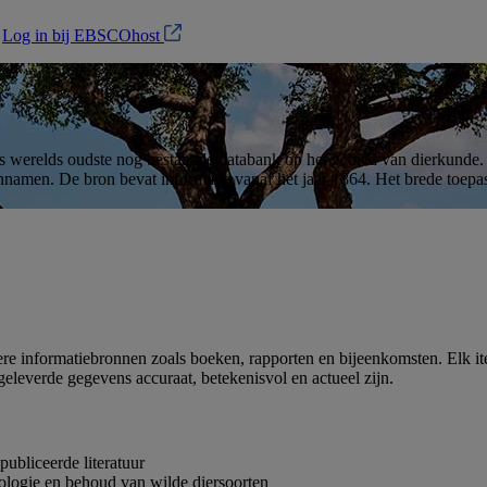
?
Log in bij EBSCOhost
 werelds oudste nog bestaande databank op het gebied van dierkunde. 
ennamen. De bron bevat informatie vanaf het jaar 1864. Het brede toepas
ere informatiebronnen zoals boeken, rapporten en bijeenkomsten. Elk it
geleverde gegevens accuraat, betekenisvol en actueel zijn.
publiceerde literatuur
cologie en behoud van wilde diersoorten