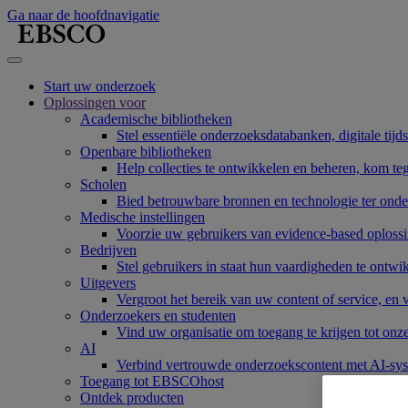
Ga naar de hoofdnavigatie
Start uw onderzoek
Oplossingen voor
Academische bibliotheken
Stel essentiële onderzoeksdatabanken, digitale tijd
Openbare bibliotheken
Help collecties te ontwikkelen en beheren, kom te
Scholen
Bied betrouwbare bronnen en technologie ter onde
Medische instellingen
Voorzie uw gebruikers van evidence-based oplossi
Bedrijven
Stel gebruikers in staat hun vaardigheden te ont
Uitgevers
Vergroot het bereik van uw content of service, en
Onderzoekers en studenten
Vind uw organisatie om toegang te krijgen tot onz
AI
Verbind vertrouwde onderzoekscontent met AI-sy
Toegang tot EBSCOhost
Ontdek producten