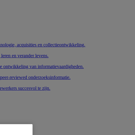
nologie, acquisities en collectieontwikkeling.
 leren en verander levens.
de ontwikkeling van informatievaardigheden.
 peer-reviewed onderzoeksinformatie.
werkers succesvol te zijn.