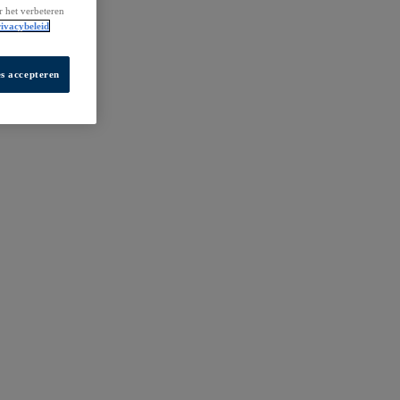
r het verbeteren
ivacybeleid
es accepteren