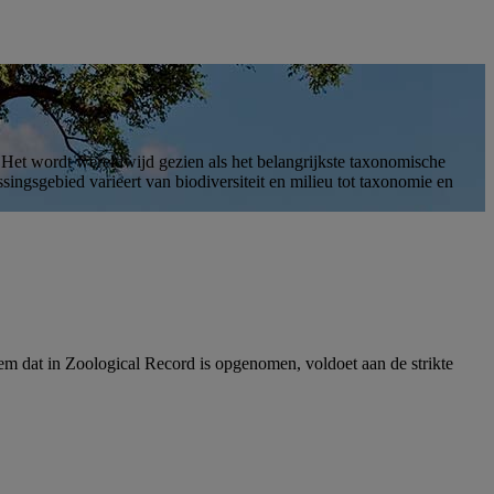
Het wordt wereldwijd gezien als het belangrijkste taxonomische
singsgebied varieert van biodiversiteit en milieu tot taxonomie en
em dat in Zoological Record is opgenomen, voldoet aan de strikte