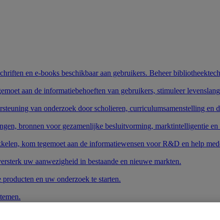
schriften en e-books beschikbaar aan gebruikers. Beheer bibliotheektech
gemoet aan de informatiebehoeften van gebruikers, stimuleer levenslang
rsteuning van onderzoek door scholieren, curriculumsamenstelling en 
ngen, bronnen voor gezamenlijke besluitvorming, marktintelligentie en
wikkelen, kom tegemoet aan de informatiewensen voor R&D en help mede
 versterk uw aanwezigheid in bestaande en nieuwe markten.
e producten en uw onderzoek te starten.
stemen.