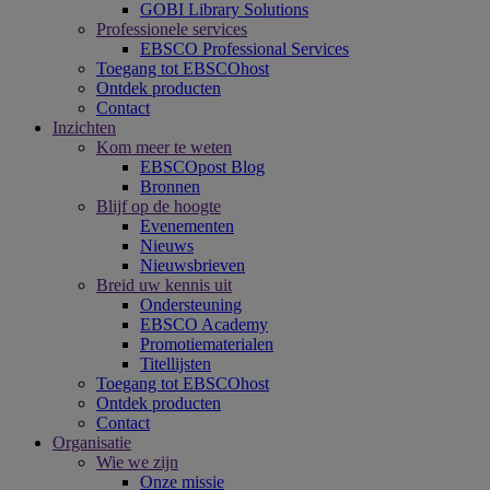
GOBI Library Solutions
Professionele services
EBSCO Professional Services
Toegang tot EBSCOhost
Ontdek producten
Contact
Inzichten
Kom meer te weten
EBSCOpost Blog
Bronnen
Blijf op de hoogte
Evenementen
Nieuws
Nieuwsbrieven
Breid uw kennis uit
Ondersteuning
EBSCO Academy
Promotiematerialen
Titellijsten
Toegang tot EBSCOhost
Ontdek producten
Contact
Organisatie
Wie we zijn
Onze missie