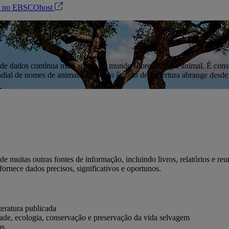
in no EBSCOhost
de dados contínua mais antiga do mundo sobre biologia animal. É cons
dial de nomes de animais. O amplo âmbito de cobertura abrange desde a
 muitas outras fontes de informação, incluindo livros, relatórios e re
ornece dados precisos, significativos e oportunos.
teratura publicada
ade, ecologia, conservação e preservação da vida selvagem
os