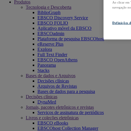
Produtos
Ao clicar em 
Tecnologia e Descoberta
navegação no s
BiblioGraph
EBSCO Discovery Service
EBSCO FOLIO
Definições 
Aplicativo móvel da EBSCO
EBSCOadmin
Plataforma de pesquisa EBSCOhost
eReserve Plus
Explora
Full Text Finder
EBSCO OpenAthens
Panorama
Stacks
Bases de dados e Arquivos
Decisões clínicas
Arquivos de Revistas
Bases de dados para a pesquisa
Decisões clínicas
DynaMed
Jornais, pacotes eletrônicos e revistas
Serviços de assinatura de periódicos
Livros e coleções eletrônicas
EBSCO eBooks
EBSCOhost Collection Manager