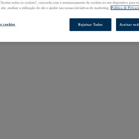
"Aceitar todos os cookies", concorda com o armazenamento de cookies no seu dispositivo para m
ite, analisar a utilização do site e ajudar nas nossas iniciativas de marketing.
Política de Privac
de cookies
Rejeitar Todos
Aceitar tod