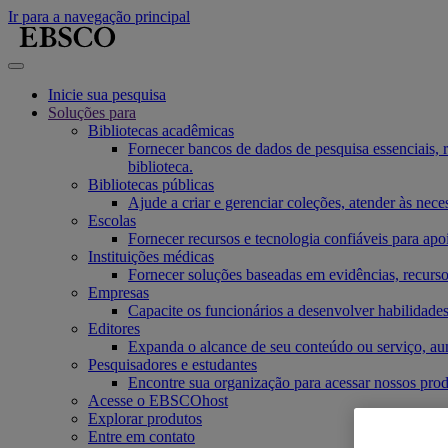
Ir para a navegação principal
Inicie sua pesquisa
Soluções para
Bibliotecas acadêmicas
Fornecer bancos de dados de pesquisa essenciais, re
biblioteca.
Bibliotecas públicas
Ajude a criar e gerenciar coleções, atender às ne
Escolas
Fornecer recursos e tecnologia confiáveis para apo
Instituições médicas
Fornecer soluções baseadas em evidências, recurso
Empresas
Capacite os funcionários a desenvolver habilidades
Editores
Expanda o alcance de seu conteúdo ou serviço, au
Pesquisadores e estudantes
Encontre sua organização para acessar nossos produ
Acesse o EBSCOhost
Explorar produtos
Entre em contato