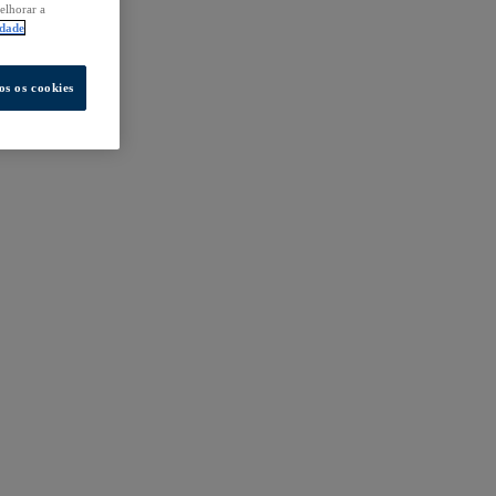
elhorar a
idade
os os cookies