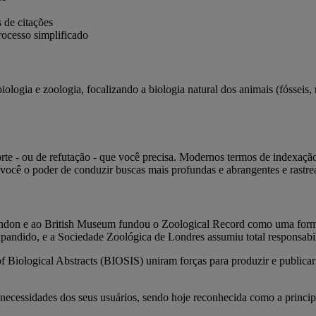
s de citações
processo simplificado
ologia e zoologia, focalizando a biologia natural dos animais (fósseis, 
orte - ou de refutação - que você precisa. Modernos termos de indexaçã
a você o poder de conduzir buscas mais profundas e abrangentes e rastr
London e ao British Museum fundou o Zoological Record como uma form
expandido, e a Sociedade Zoológica de Londres assumiu total responsabil
f Biological Abstracts (BIOSIS) uniram forças para produzir e publica
necessidades dos seus usuários, sendo hoje reconhecida como a princip