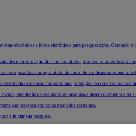
vistas eletrônicas e livros eletrônicos para pesquisadores. Gerenciar a
cessidades de informação dos consumidores, promover o aprendizado cont
iar a pesquisa dos alunos, a oferta de currículo e o desenvolvimento de 
s de tomada de decisão compartilhada, inteligência comercial na área d
 sociais, atender às necessidades de pesquisa e desenvolvimento e ter su
mente sua presença em novos mercados existentes.
tos e iniciar sua pesquisa.