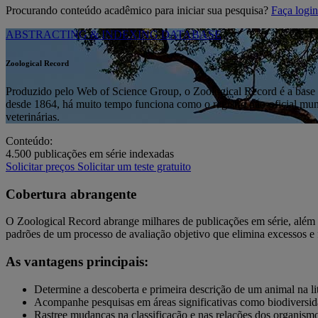
Procurando conteúdo acadêmico para iniciar sua pesquisa?
Faça log
ABSTRACTING & INDEXING DATABASE
Zoological Record
Produzido pelo Web of Science Group, o Zoological Record é a base 
desde 1864, há muito tempo funciona como o registro não-oficial mun
veterinárias.
Conteúdo:
4.500
publicações em série indexadas
Solicitar preços
Solicitar um teste gratuito
Cobertura abrangente
O Zoological Record abrange milhares de publicações em série, além de
padrões de um processo de avaliação objetivo que elimina excessos e f
As vantagens principais:
Determine a descoberta e primeira descrição de um animal na li
Acompanhe pesquisas em áreas significativas como biodiversid
Rastree mudanças na classificação e nas relações dos organism