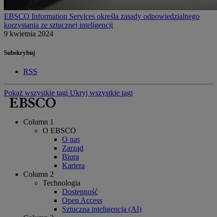
EBSCO Information Services określa zasady odpowiedzialnego
korzystania ze sztucznej inteligencji
9 kwietnia 2024
Subskrybuj
RSS
Pokaż wszystkie tagi
Ukryj wszystkie tagi
Column 1
O EBSCO
O nas
Zarząd
Biura
Kariera
Column 2
Technologia
Dostępność
Open Access
Sztuczna inteligencja (AI)