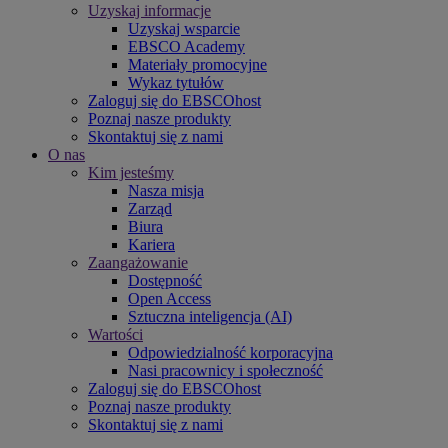
Uzyskaj informacje
Uzyskaj wsparcie
EBSCO Academy
Materiały promocyjne
Wykaz tytułów
Zaloguj się do EBSCOhost
Poznaj nasze produkty
Skontaktuj się z nami
O nas
Kim jesteśmy
Nasza misja
Zarząd
Biura
Kariera
Zaangażowanie
Dostępność
Open Access
Sztuczna inteligencja (AI)
Wartości
Odpowiedzialność korporacyjna
Nasi pracownicy i społeczność
Zaloguj się do EBSCOhost
Poznaj nasze produkty
Skontaktuj się z nami