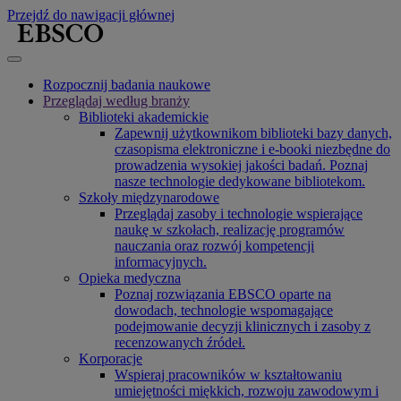
Przejdź do nawigacji głównej
Rozpocznij badania naukowe
Przeglądaj według branży
Biblioteki akademickie
Zapewnij użytkownikom biblioteki bazy danych,
czasopisma elektroniczne i e-booki niezbędne do
prowadzenia wysokiej jakości badań. Poznaj
nasze technologie dedykowane bibliotekom.
Szkoły międzynarodowe
Przeglądaj zasoby i technologie wspierające
naukę w szkołach, realizację programów
nauczania oraz rozwój kompetencji
informacyjnych.
Opieka medyczna
Poznaj rozwiązania EBSCO oparte na
dowodach, technologie wspomagające
podejmowanie decyzji klinicznych i zasoby z
recenzowanych źródeł.
Korporacje
Wspieraj pracowników w kształtowaniu
umiejętności miękkich, rozwoju zawodowym i