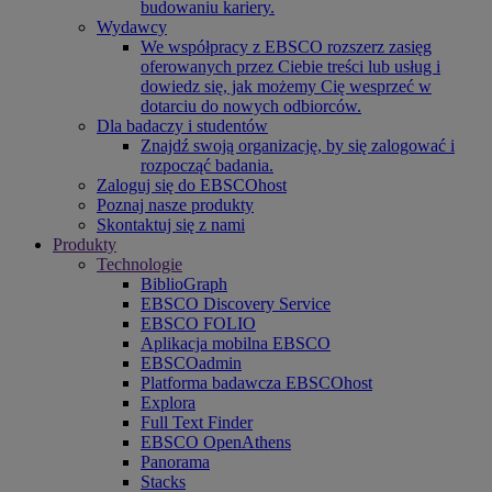
budowaniu kariery.
Wydawcy
We współpracy z EBSCO rozszerz zasięg
oferowanych przez Ciebie treści lub usług i
dowiedz się, jak możemy Cię wesprzeć w
dotarciu do nowych odbiorców.
Dla badaczy i studentów
Znajdź swoją organizację, by się zalogować i
rozpocząć badania.
Zaloguj się do EBSCOhost
Poznaj nasze produkty
Skontaktuj się z nami
Produkty
Technologie
BiblioGraph
EBSCO Discovery Service
EBSCO FOLIO
Aplikacja mobilna EBSCO
EBSCOadmin
Platforma badawcza EBSCOhost
Explora
Full Text Finder
EBSCO OpenAthens
Panorama
Stacks