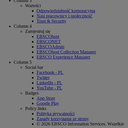
Column 3
Wartości
Odpowiedzialność korporacyjna
Nasi pracownicy i społeczność
Trust & Security
Column 4
Zarejestruj się
EBSCOhost
EBSCONET
EBSCOAdmin
EBSCOhost Collection Manager
EBSCO Experience Manager
Column 5
Social bar
Facebook - PL
Twitter
LinkedIn - PL
YouTube - PL
Badges
App Store
Google Play
Policy links
Polityka prywatności
Zasady korzystania ze strony
© 2026 EBSCO Information Services. Wszelkie