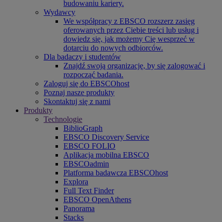
budowaniu kariery.
Wydawcy
We współpracy z EBSCO rozszerz zasięg
oferowanych przez Ciebie treści lub usług i
dowiedz się, jak możemy Cię wesprzeć w
dotarciu do nowych odbiorców.
Dla badaczy i studentów
Znajdź swoją organizację, by się zalogować i
rozpocząć badania.
Zaloguj się do EBSCOhost
Poznaj nasze produkty
Skontaktuj się z nami
Produkty
Technologie
BiblioGraph
EBSCO Discovery Service
EBSCO FOLIO
Aplikacja mobilna EBSCO
EBSCOadmin
Platforma badawcza EBSCOhost
Explora
Full Text Finder
EBSCO OpenAthens
Panorama
Stacks