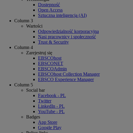
Dostępność
Open Access
Sztuczna inteligencja (AI)
Column 3
Wartości
Odpowiedzialność korporacyjna
Nasi pracownicy i społeczność
Trust & Security
Column 4
Zarejestruj się
EBSCOhost
EBSCONET
EBSCOAdmin
EBSCOhost Collection Manager
EBSCO Experience Manager
Column 5
Social bar
Facebook - PL
Twitter
LinkedIn - PL
YouTube - PL
Badges
App Store
Google Play
Policy links