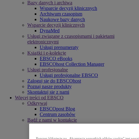
Bazy danych i archiwa
Wsparcie decyzji klinicznych
Archiwum czasopism
Naukowe bazy danych
Wsparcie decyzji klinicznych
DynaMed
Usługi związane z czasopismami i pakietami
elektronicznymi
Usługi prenumeraty
Książki i e-kolekcje
EBSCO eBooks
EBSCOhost Collection Manager
Usługi profesjonalne
Usługi profesjonalne EBSCO
Zaloguj się do EBSCOhost
Poznaj nasze produkty
Skontaktuj się z nami
Więcej treści od EBSCO
Odkrywaj
EBSCOpost Blog
Centrum zasobów
Bądź z nami w kontakcie
Wydarzenia
Komunikaty prasowe
Newslettery
Poprzez kliknięcie na „Akceptacja wszystkich plików cookie” jest wy