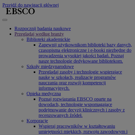
Przejdź do nawigacji głównej
Rozpocznij badania naukowe
Przeglądaj według branży
Biblioteki akademickie
Zapewnij użytkownikom biblioteki bazy danych,
czasopisma elektroniczne i e-booki niezbędne do
prowadzenia wysokiej jakości badań. Poznaj
nasze technologie dedykowane bibliotekom.
Szkoły międzynarodowe
Przeglądaj zasoby i technologie wspierające
naukę w szkołach, realizację programów
nauczania oraz rozwój kompetencji
informacyjnych.
Opieka medyczna
Poznaj rozwiązania EBSCO oparte na
dowodach, technologie wspomagające
podejmowanie decyzji klinicznych i zasoby z
recenzowanych źródeł.
Korporacje
Wspieraj pracowników w kształtowaniu
umiejętności miękkich, rozwoju zawodowym i