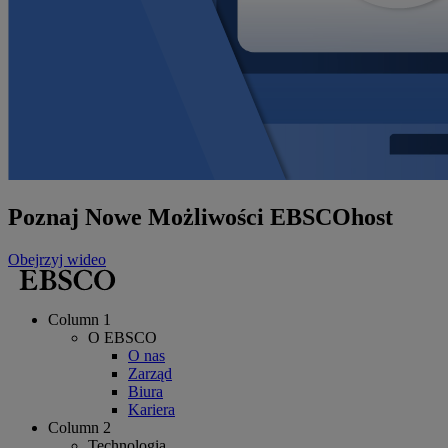
Poznaj Nowe Możliwości EBSCOhost
Obejrzyj wideo
Column 1
O EBSCO
O nas
Zarząd
Biura
Kariera
Column 2
Technologia