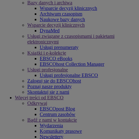
Bazy danych i archiwa
Wsparcie decyzji klinicznych
Archiwum czasopism
Naukowe bazy danych
Wsparcie decyzji klinicznych
DynaMed
Usługi związane z czasopismami i pakietami
elektronicznymi
Usługi prenumeraty
Książki i e-kolekcje
EBSCO eBooks
EBSCOhost Collection Manager
Usługi profesjonalne
Usługi profesjonalne EBSCO
Zaloguj się do EBSCOhost
Poznaj nasze produkty
Skontaktuj się z nami
Więcej treści od EBSCO
Odkrywaj
EBSCOpost Blog
Centrum zasobów
Bądź z nami w kontakcie
Wydarzenia
Komunikaty prasowe
Newslettery