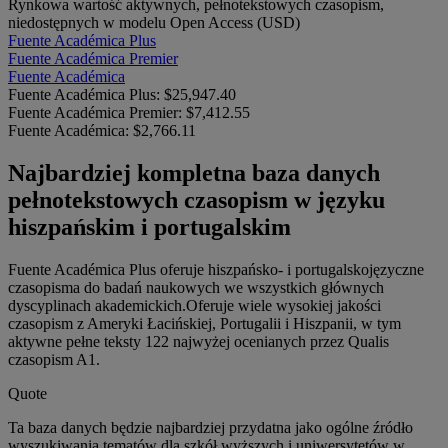
Rynkowa wartość aktywnych, pełnotekstowych czasopism,
niedostępnych w modelu Open Access (USD)
Fuente Académica Plus
Fuente Académica Premier
Fuente Académica
Fuente Académica Plus:
$25,947.40
Fuente Académica Premier:
$7,412.55
Fuente Académica:
$2,766.11
Najbardziej kompletna baza danych
pełnotekstowych czasopism w języku
hiszpańskim i portugalskim
Fuente Académica Plus oferuje hiszpańsko- i portugalskojęzyczne
czasopisma do badań naukowych we wszystkich głównych
dyscyplinach akademickich.Oferuje wiele wysokiej jakości
czasopism z Ameryki Łacińskiej, Portugalii i Hiszpanii, w tym
aktywne pełne teksty 122 najwyżej ocenianych przez Qualis
czasopism A1.
Quote
Ta baza danych będzie najbardziej przydatna jako ogólne źródło
wyszukiwania tematów dla szkół wyższych i uniwersytetów w