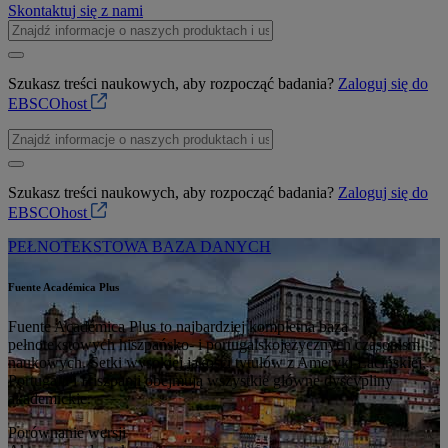
Skontaktuj się z nami
Szukasz treści naukowych, aby rozpocząć badania?
Zaloguj się do
EBSCOhost
Szukasz treści naukowych, aby rozpocząć badania?
Zaloguj się do
EBSCOhost
PEŁNOTEKSTOWA BAZA DANYCH
Fuente Académica Plus
Fuente Académica Plus to najbardziej kompletna baza
pełnotekstowych hiszpańsko- i portugalskojęzycznych czasopism
naukowych. Setki wysokiej jakości tytułów z Ameryki Łacińskiej,
Portugalii i Hiszpanii obejmują wszystkie główne dyscypliny
akademickie.
Porównanie wersji