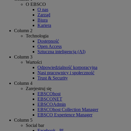
O EBSCO
O nas
Zarząd
Biura
Kariera
Column 2
Technologia
Dostępność
Open Access
Sztuczna inteligencja (AI)
Column 3
Wartości
Odpowiedzialność korporacyjna
Nasi pracownicy i społeczność
Trust & Security
Column 4
Zarejestruj się
EBSCOhost
EBSCONET
EBSCOAdmin
EBSCOhost Collection Manager
EBSCO Experience Manager
Column 5
Social bar
Facebook - PL