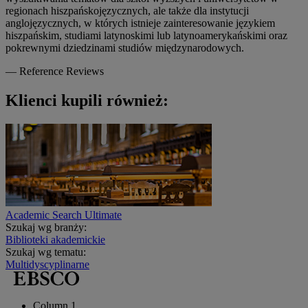
regionach hiszpańskojęzycznych, ale także dla instytucji
anglojęzycznych, w których istnieje zainteresowanie językiem
hiszpańskim, studiami latynoskimi lub latynoamerykańskimi oraz
pokrewnymi dziedzinami studiów międzynarodowych.
—
Reference Reviews
Klienci kupili również:
Academic Search Ultimate
Szukaj wg branży:
Biblioteki akademickie
Szukaj wg tematu:
Multidyscyplinarne
Column 1