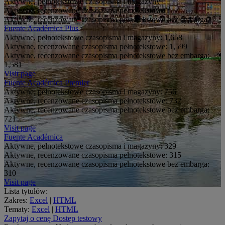
Aktywne, pełnotekstowe czasopisma i magazyny
Aktywne, recenzowane czasopisma pełnotekstowe
Aktywne, recenzowane czasopisma pełnotekstowe bez embarga
Fuente Académica Plus
Aktywne, pełnotekstowe czasopisma i magazyny:
1,658
Aktywne, recenzowane czasopisma pełnotekstowe:
1,599
Aktywne, recenzowane czasopisma pełnotekstowe bez embarga:
1,581
Visit page
Fuente Académica Premier
Aktywne, pełnotekstowe czasopisma i magazyny:
756
Aktywne, recenzowane czasopisma pełnotekstowe:
732
Aktywne, recenzowane czasopisma pełnotekstowe bez embarga:
721
Visit page
Fuente Académica
Aktywne, pełnotekstowe czasopisma i magazyny:
329
Aktywne, recenzowane czasopisma pełnotekstowe:
315
Aktywne, recenzowane czasopisma pełnotekstowe bez embarga:
310
Visit page
Lista tytułów:
Zakres:
Excel
|
HTML
Tematy:
Excel
|
HTML
Zapytaj o cenę
Dostęp testowy