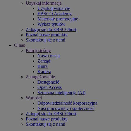
Uzyskaj informacje
Uzyskaj wsparcie
EBSCO Academy
Materiały promocyjne
Wykaz tytułów
Zaloguj się do EBSCOhost
Poznaj nasze produkty
Skontaktuj się z nami
O nas
Kim jesteśmy
Nasza misja
Zarząd
Biura
Kariera
Zaangażowanie
Dostępność
Open Access
Sztuczna inteligencja (AI)
Wartości
Odpowiedzialność korporacyjna
Nasi pracownicy i społeczność
Zaloguj się do EBSCOhost
Poznaj nasze produkty
Skontaktuj się z nami