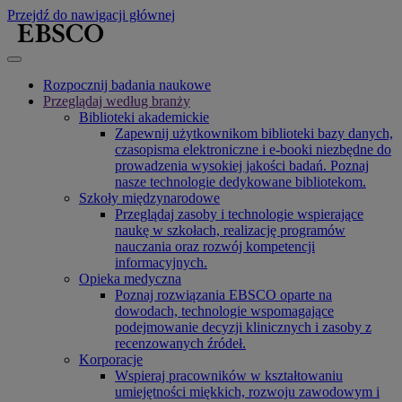
Przejdź do nawigacji głównej
Rozpocznij badania naukowe
Przeglądaj według branży
Biblioteki akademickie
Zapewnij użytkownikom biblioteki bazy danych,
czasopisma elektroniczne i e-booki niezbędne do
prowadzenia wysokiej jakości badań. Poznaj
nasze technologie dedykowane bibliotekom.
Szkoły międzynarodowe
Przeglądaj zasoby i technologie wspierające
naukę w szkołach, realizację programów
nauczania oraz rozwój kompetencji
informacyjnych.
Opieka medyczna
Poznaj rozwiązania EBSCO oparte na
dowodach, technologie wspomagające
podejmowanie decyzji klinicznych i zasoby z
recenzowanych źródeł.
Korporacje
Wspieraj pracowników w kształtowaniu
umiejętności miękkich, rozwoju zawodowym i