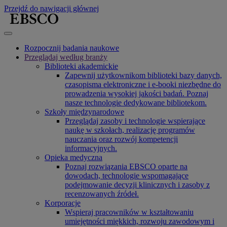
Przejdź do nawigacji głównej
Rozpocznij badania naukowe
Przeglądaj według branży
Biblioteki akademickie
Zapewnij użytkownikom biblioteki bazy danych,
czasopisma elektroniczne i e-booki niezbędne do
prowadzenia wysokiej jakości badań. Poznaj
nasze technologie dedykowane bibliotekom.
Szkoły międzynarodowe
Przeglądaj zasoby i technologie wspierające
naukę w szkołach, realizację programów
nauczania oraz rozwój kompetencji
informacyjnych.
Opieka medyczna
Poznaj rozwiązania EBSCO oparte na
dowodach, technologie wspomagające
podejmowanie decyzji klinicznych i zasoby z
recenzowanych źródeł.
Korporacje
Wspieraj pracowników w kształtowaniu
umiejętności miękkich, rozwoju zawodowym i