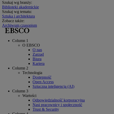
Szukaj wg branży:
Biblioteki akademickie
Szukaj wg tematu:
Sztuka i architektura
Zobacz także:
Archiwum czasopism
Column 1
O EBSCO
O nas
Zarząd
Biura
Kariera
Column 2
Technologia
Dostępność
Open Access
Sztuczna inteligencja (AI)
Column 3
Wartości
Odpowiedzialność korporacyjna
Nasi pracownicy i społeczność
Trust & Security
Column 4