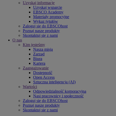
Uzyskaj informacje
Uzyskaj wsparcie
EBSCO Academy
Materiały promocyjne
Wykaz tytułów
Zaloguj się do EBSCOhost
Poznaj nasze produkty
Skontaktuj się z nami
O nas
Kim jesteśmy
Nasza misja
Zarząd
Biura
Kariera
Zaangażowanie
Dostępność
Open Access
Sztuczna inteligencja (AI)
Wartości
Odpowiedzialność korporacyjna
Nasi pracownicy i społeczność
Zaloguj się do EBSCOhost
Poznaj nasze produkty
Skontaktuj się z nami