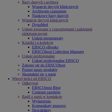
Bazy danych i archiwa
Wsparcie decyzji klinicznych
Archiwum czasopism
Naukowe bazy danych
Wsparcie decyzji klinicznych
DynaMed
Usługi związane z czasopismami i pakietami
elektronicznymi
Usługi prenumeraty
Książki i e-kolekcje
EBSCO eBooks
EBSCOhost Collection Manager
Usługi profesjonalne
Usługi profesjonalne EBSCO
Zaloguj się do EBSCOhost
Poznaj nasze produkty
Skontaktuj się z nami
Więcej treści od EBSCO
Odkrywaj
EBSCOpost Blog
Centrum zasobów
Bądź z nami w kontakcie
Wydarzenia
Komunikaty prasowe
Newslettery