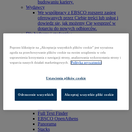
budowaniu kariery.
Wydawcy
We współpracy z EBSCO rozszerz zasięg
oferowanych przez Ciebie treści lub usług i
dowiedz się, jak możemy Cię wesprzeć w
dotarciu do nowych odbiorców.
Dla badaczy i studentów
Znajdź swoją organizację, by się zalogować i
rozpocząć badania.
Poprzez kliknięcie na „Akceptacja wszystkich plików cookie” jest wyrażona
Zaloguj się do EBSCOhost
zgoda na przechowywanie plików cookie na swoim urządzeniu w celu
Poznaj nasze produkty
usprawnienia korzystania z nawigacji strony, analizowania wykorzystania strony i
Skontaktuj się z nami
wsparcia naszych działań marketingowych.
Polityka prywatności
Produkty
Technologie
BiblioGraph
Ustawienia plików cookie
EBSCO Discovery Service
EBSCO FOLIO
Aplikacja mobilna EBSCO
Odrzucenie wszystkich
Akceptuj wszystkie pliki cookie
EBSCOadmin
Platforma badawcza EBSCOhost
Explora
Full Text Finder
EBSCO OpenAthens
Panorama
Stacks