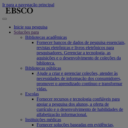
Ir para a navegação principal
Inicie sua pesquisa
Soluções para
Bibliotecas acadêmicas
Fornecer bancos de dados de pesquisa essenciais,
revistas eletrônicas e livros eletrônicos para
pesquisadores. Gerenciar a tecnologia, as
aquisições e o desenvolvimento de coleções da
biblioteca.
Bibliotecas públicas
Ajude a criar e gerenciar coleções, atender às
necessidades de informação dos consumidores,
promover o aprendizado contínuo e transformar
vidas.
Escolas
Fornecer recursos e tecnologia confiáveis para
apoiar a pesquisa dos alunos, a oferta de
currículo e o desenvolvimento de habilidades de
alfabetização informacional.
Instituições médicas
Fornecer soluções baseadas em evidências,