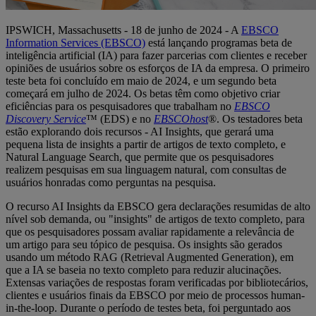
IPSWICH, Massachusetts - 18 de junho de 2024 - A
EBSCO
Information Services (EBSCO)
está lançando programas beta de
inteligência artificial (IA) para fazer parcerias com clientes e receber
opiniões de usuários sobre os esforços de IA da empresa. O primeiro
teste beta foi concluído em maio de 2024, e um segundo beta
começará em julho de 2024. Os betas têm como objetivo criar
eficiências para os pesquisadores que trabalham no
EBSCO
Discovery Service
™ (EDS) e no
EBSCOhost
®. Os testadores beta
estão explorando dois recursos - AI Insights, que gerará uma
pequena lista de insights a partir de artigos de texto completo, e
Natural Language Search, que permite que os pesquisadores
realizem pesquisas em sua linguagem natural, com consultas de
usuários honradas como perguntas na pesquisa.
O recurso AI Insights da EBSCO gera declarações resumidas de alto
nível sob demanda, ou "insights" de artigos de texto completo, para
que os pesquisadores possam avaliar rapidamente a relevância de
um artigo para seu tópico de pesquisa. Os insights são gerados
usando um método RAG (Retrieval Augmented Generation), em
que a IA se baseia no texto completo para reduzir alucinações.
Extensas variações de respostas foram verificadas por bibliotecários,
clientes e usuários finais da EBSCO por meio de processos human-
in-the-loop. Durante o período de testes beta, foi perguntado aos