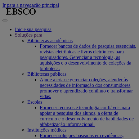
Ir para a navegação principal
Inicie sua pesquisa
Soluções para
Bibliotecas acadêmicas
Fornecer bancos de dados de pesquisa essenciais,
revistas eletrônicas e livros eletrônicos para
pesquisadores. Gerenciar a tecnologia, as
aquisições e o desenvolvimento de coleções da
biblioteca.
Bibliotecas públicas
Ajude a criar e gerenciar coleções, atender às
necessidades de informação dos consumidores,
promover o aprendizado contínuo e transformar
vidas.
Escolas
Fornecer recursos e tecnologia confiáveis para
apoiar a pesquisa dos alunos, a oferta de
currículo e o desenvolvimento de habilidades de
alfabetização informacional.
Instituições médicas
Fornecer soluções baseadas em evidências,