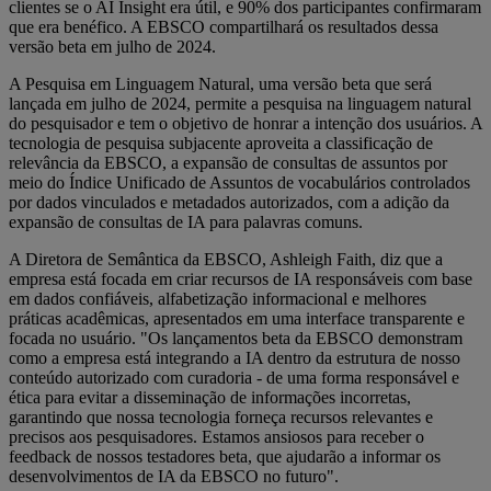
clientes se o AI Insight era útil, e 90% dos participantes confirmaram
que era benéfico. A EBSCO compartilhará os resultados dessa
versão beta em julho de 2024.
A Pesquisa em Linguagem Natural, uma versão beta que será
lançada em julho de 2024, permite a pesquisa na linguagem natural
do pesquisador e tem o objetivo de honrar a intenção dos usuários. A
tecnologia de pesquisa subjacente aproveita a classificação de
relevância da EBSCO, a expansão de consultas de assuntos por
meio do Índice Unificado de Assuntos de vocabulários controlados
por dados vinculados e metadados autorizados, com a adição da
expansão de consultas de IA para palavras comuns.
A Diretora de Semântica da EBSCO, Ashleigh Faith, diz que a
empresa está focada em criar recursos de IA responsáveis com base
em dados confiáveis, alfabetização informacional e melhores
práticas acadêmicas, apresentados em uma interface transparente e
focada no usuário. "Os lançamentos beta da EBSCO demonstram
como a empresa está integrando a IA dentro da estrutura de nosso
conteúdo autorizado com curadoria - de uma forma responsável e
ética para evitar a disseminação de informações incorretas,
garantindo que nossa tecnologia forneça recursos relevantes e
precisos aos pesquisadores. Estamos ansiosos para receber o
feedback de nossos testadores beta, que ajudarão a informar os
desenvolvimentos de IA da EBSCO no futuro".