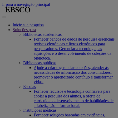
Ir para a navegação principal
Inicie sua pesquisa
Soluções para
Bibliotecas acadêmicas
Fornecer bancos de dados de pesquisa essenciais,
revistas eletrônicas e livros eletrônicos para
pesquisadores. Gerenciar a tecnologia, as
aquisições e o desenvolvimento de coleções da
biblioteca.
Bibliotecas públicas
Ajude a criar e gerenciar coleções, atender às
necessidades de informação dos consumidores,
promover o aprendizado contínuo e transformar
vidas.
Escolas
Fornecer recursos e tecnologia confiáveis para
apoiar a pesquisa dos alunos, a oferta de
currículo e o desenvolvimento de habilidades de
alfabetização informacional.
Instituições médicas
Fornecer soluções baseadas em evidências,