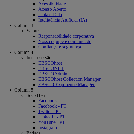
Acessibilidade
Acesso Aberto
Linked Data
Inteligência Artificial (IA)
Column 3
Valores
Responsabilidade corporativa
Nossa equipe e comunidade
Confiança e segurança
Column 4
Iniciar sessão
EBSCOhost
EBSCONET
EBSCOAdmin
EBSCOhost Collection Manager
EBSCO Experience Manager
Column 5
Social bar
Facebook
Facebook - PT
Twitter - PT
LinkedIn - PT
YouTube - PT
Instagram
Badges