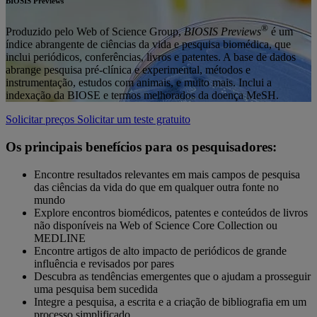
BIOSIS Previews
®
Produzido pelo Web of Science Group,
BIOSIS Previews
é um
índice abrangente de ciências da vida e pesquisa biomédica, que
inclui periódicos, conferências, livros e patentes. A base de dados
abrange pesquisa pré-clínica e experimental, métodos e
instrumentação, estudos com animais, e muito mais. Inclui a
indexação da BIOSE e termos melhorados da doença MeSH.
Solicitar preços
Solicitar um teste gratuito
Os principais benefícios para os pesquisadores:
Encontre resultados relevantes em mais campos de pesquisa
das ciências da vida do que em qualquer outra fonte no
mundo
Explore encontros biomédicos, patentes e conteúdos de livros
não disponíveis na Web of Science Core Collection ou
MEDLINE
Encontre artigos de alto impacto de periódicos de grande
influência e revisados por pares
Descubra as tendências emergentes que o ajudam a prosseguir
uma pesquisa bem sucedida
Integre a pesquisa, a escrita e a criação de bibliografia em um
processo simplificado