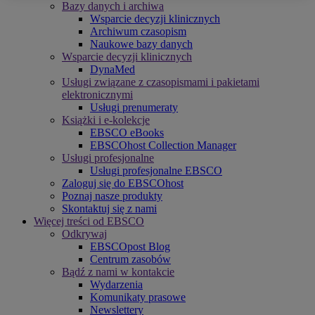
Bazy danych i archiwa
Wsparcie decyzji klinicznych
Archiwum czasopism
Naukowe bazy danych
Wsparcie decyzji klinicznych
DynaMed
Usługi związane z czasopismami i pakietami
elektronicznymi
Usługi prenumeraty
Książki i e-kolekcje
EBSCO eBooks
EBSCOhost Collection Manager
Usługi profesjonalne
Usługi profesjonalne EBSCO
Zaloguj się do EBSCOhost
Poznaj nasze produkty
Skontaktuj się z nami
Więcej treści od EBSCO
Odkrywaj
EBSCOpost Blog
Centrum zasobów
Bądź z nami w kontakcie
Wydarzenia
Komunikaty prasowe
Newslettery