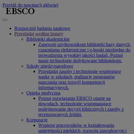
Przejdź do nawigacji głównej
Rozpocznij badania naukowe
Przeglądaj według branży
Biblioteki akademickie
Zapewnij użytkownikom biblioteki bazy danych,
czasopisma elektroniczne i e-booki niezbędne do
prowadzenia wysokiej jakości badań. Poznaj
nasze technologie dedykowane bibliotekom.
Szkoły międzynarodowe
Przeglądaj zasoby i technologie wspierające
naukę w szkołach, realizację programów
nauczania oraz rozwój kompetencji
informacyjnych.
Opieka medyczna
Poznaj rozwiązania EBSCO oparte na
dowodach, technologie wspomagające
podejmowanie decyzji klinicznych i zasoby z
recenzowanych źródeł.
Korporacje
Wspieraj pracowników w kształtowaniu
umiejętności miękkich, rozwoju zawodowym i