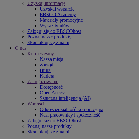
Uzyskaj informacje
Uzyskaj wsparcie
EBSCO Academy
Materiały promocyjne
Wykaz tytułów
Zaloguj się do EBSCOhost
Poznaj nasze produkty
Skontaktuj się z nami
O nas
Kim jesteśmy
Nasza misja
Zarząd
Biura
Kariera
Zaangażowanie
Dostępność
Open Access
Sztuczna inteligencja (AI)
Wartości
Odpowiedzialność korporacyjna
Nasi pracownicy i społeczność
Zaloguj się do EBSCOhost
Poznaj nasze produkty
Skontaktuj się z nami