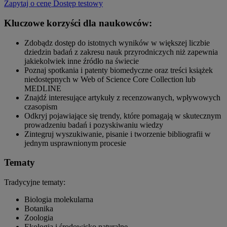
Zapytaj o cenę
Dostęp testowy
Kluczowe korzyści dla naukowców:
Zdobądz dostęp do istotnych wyników w większej liczbie
dziedzin badań z zakresu nauk przyrodniczych niż zapewnia
jakiekolwiek inne źródło na świecie
Poznaj spotkania i patenty biomedyczne oraz treści książek
niedostępnych w Web of Science Core Collection lub
MEDLINE
Znajdź interesujące artykuły z recenzowanych, wpływowych
czasopism
Odkryj pojawiające się trendy, które pomagają w skutecznym
prowadzeniu badań i pozyskiwaniu wiedzy
Zintegruj wyszukiwanie, pisanie i tworzenie bibliografii w
jednym usprawnionym procesie
Tematy
Tradycyjne tematy:
Biologia molekularna
Botanika
Zoologia
Ekologia i środowisko naturalne