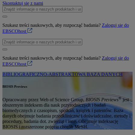
Skontaktuj się z nami
Szukasz treści naukowych, aby rozpocząć badania?
Zaloguj się do
EBSCOhost
Szukasz treści naukowych, aby rozpocząć badania?
Zaloguj się do
EBSCOhost
BIBLIOGRAFICZNO-ABSTRAKTOWA BAZA DANYCH
BIOSIS Previews
®
Opracowany przez Web of Science Group,
BIOSIS Previews
jest
obszernym indeksem dla nauk przyrodniczych i badań
biomedycznych z czasopism, spotkań, książek i patentów. Baza
danych obejmuje badania przedkliniczne i doświadczalne, metody i
procedury, badania dot. zwierząt i inne. Obejmuje indeksację
BIOSIS i rozszerzone pojęcia chorób MeSH.