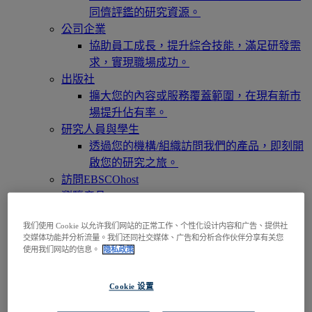
同儕評鑑的研究資源。
公司企業
協助員工成長，提升綜合技能，滿足研發需
求，實現職場成功。
出版社
擴大您的內容或服務覆蓋範圍，在現有新市
場提升佔有率。
研究人員與學生
透過您的機構/組織訪問我們的產品，即刻開
啟您的研究之旅。
訪問EBSCOhost
瀏覽產品
聯絡我們
我们使用 Cookie 以允许我们网站的正常工作、个性化设计内容和广告、提供社
產品與服務
交媒体功能并分析流量。我们还同社交媒体、广告和分析合作伙伴分享有关您
技術與探索服務
使用我们网站的信息。
隐私政策
BiblioGraph
EBSCO Discovery Service 探索服務
Cookie 设置
EBSCO FOLIO
EBSCO 行動裝置 App