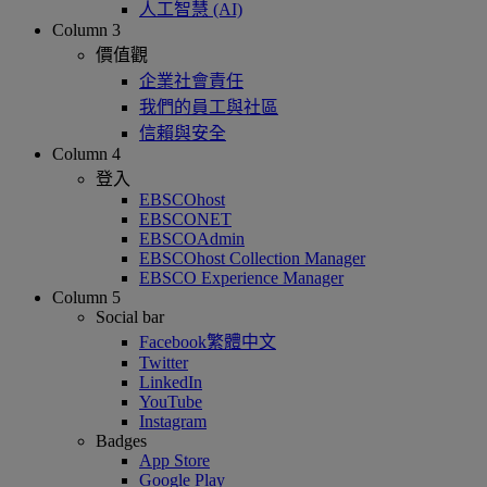
人工智慧 (AI)
Column 3
價值觀
企業社會責任
我們的員工與社區
信賴與安全
Column 4
登入
EBSCOhost
EBSCONET
EBSCOAdmin
EBSCOhost Collection Manager
EBSCO Experience Manager
Column 5
Social bar
Facebook繁體中文
Twitter
LinkedIn
YouTube
Instagram
Badges
App Store
Google Play