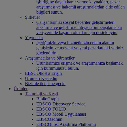
işbirliğine dayalı karar verme kaynakları, pazar
araştırması ve hakemli araştırmalardan elde edilen
bilgileri sunun.
Şirketler
Çalışanlarınızı sosyal beceriler geliştirmeleri,
araştırma ve geliştirme ihtiyaçlarını karşılamaları
ve işyerinde başarılı olmaları için destekleyin.
Yayıncılar
İçeriğinizin veya hizmetinizin erişim alanını
genişletin ve mevcut ve yeni pazarlardaki yerinizi
güçlendirin.
Araştırmacılar ve öğrenciler
Ürünlerimize erişmek ve araştırmanıza başlamak
için kurumunuzu bulun.
EBSCOhost'a Erişin
Ürünleri Keşfedin
Bizimle iletişime geçin
Ürünler
Teknoloji ve Keşif
BiblioGraph
EBSCO Discovery Service
EBSCO FOLIO
EBSCO Mobil Uygulaması
EBSCOadmin
EBSCOhost Araştırma Platformu