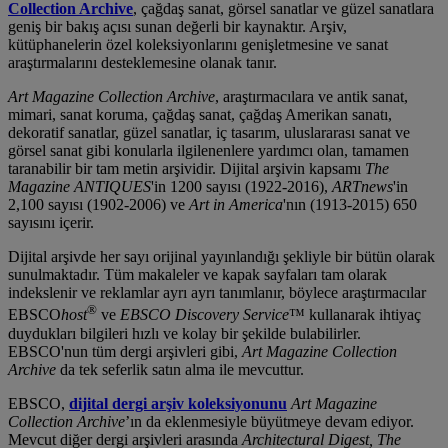
Collection Archive
, çağdaş sanat, görsel sanatlar ve güzel sanatlara
geniş bir bakış açısı sunan değerli bir kaynaktır. Arşiv,
kütüphanelerin özel koleksiyonlarını genişletmesine ve sanat
araştırmalarını desteklemesine olanak tanır.
Art Magazine Collection Archive
, araştırmacılara ve antik sanat,
mimari, sanat koruma, çağdaş sanat, çağdaş Amerikan sanatı,
dekoratif sanatlar, güzel sanatlar, iç tasarım, uluslararası sanat ve
görsel sanat gibi konularla ilgilenenlere yardımcı olan, tamamen
taranabilir bir tam metin arşividir. Dijital arşivin kapsamı
The
Magazine ANTIQUES
'in 1200 sayısı (1922-2016),
ARTnews
'in
2,100 sayısı (1902-2006) ve
Art in America
'nın (1913-2015) 650
sayısını içerir.
Dijital arşivde her sayı orijinal yayınlandığı şekliyle bir bütün olarak
sunulmaktadır. Tüm makaleler ve kapak sayfaları tam olarak
indekslenir ve reklamlar ayrı ayrı tanımlanır, böylece araştırmacılar
®
EBSCO
host
ve
EBSCO Discovery Service
™ kullanarak ihtiyaç
duydukları bilgileri hızlı ve kolay bir şekilde bulabilirler.
EBSCO'nun tüm dergi arşivleri gibi,
Art Magazine Collection
Archive
da tek seferlik satın alma ile mevcuttur.
EBSCO,
dijital dergi arşiv koleksiyonunu
Art Magazine
Collection Archive
’ın da eklenmesiyle büyütmeye devam ediyor.
Mevcut diğer dergi arşivleri arasında
Architectural Digest, The