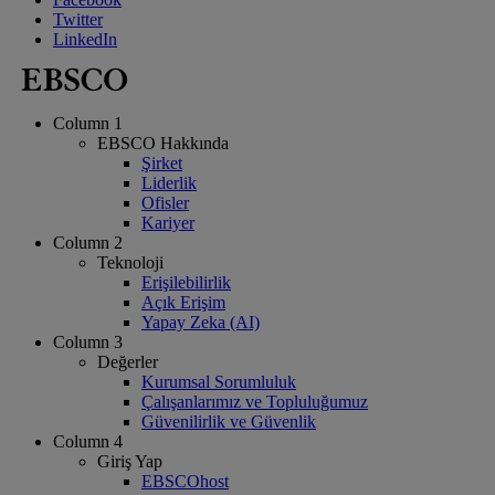
Twitter
LinkedIn
Column 1
EBSCO Hakkında
Şirket
Liderlik
Ofisler
Kariyer
Column 2
Teknoloji
Erişilebilirlik
Açık Erişim
Yapay Zeka (AI)
Column 3
Değerler
Kurumsal Sorumluluk
Çalışanlarımız ve Topluluğumuz
Güvenilirlik ve Güvenlik
Column 4
Giriş Yap
EBSCOhost