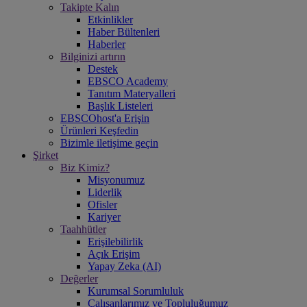
Takipte Kalın
Etkinlikler
Haber Bültenleri
Haberler
Bilginizi artırın
Destek
EBSCO Academy
Tanıtım Materyalleri
Başlık Listeleri
EBSCOhost'a Erişin
Ürünleri Keşfedin
Bizimle iletişime geçin
Şirket
Biz Kimiz?
Misyonumuz
Liderlik
Ofisler
Kariyer
Taahhütler
Erişilebilirlik
Açık Erişim
Yapay Zeka (AI)
Değerler
Kurumsal Sorumluluk
Çalışanlarımız ve Topluluğumuz