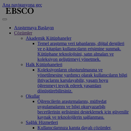
Ana navigasyona geç
Araştırmaya Başlayın
Çözümler
Akademik Kütüphaneler
Temel araştırma veri tabanlarını, dijital dergileri
ve e-kitapları kullanıcıların erişimine sunmak.
Kütüphane teknolojisini, satın almaları ve
koleksiyon geliştirmeyi yönetmek.
Halk Kütüphaneleri
Koleksiyonların oluşturulmasına ve
yönetilmesine yardımcı olarak kullanıcıların bilgi
ihtiyaçlarını karşılayabilir, yaşam boyu
öğrenmeyi teşvik ederek yaşamları
dönüştürebilirsiniz.
Okullar
Öğrencilerin araştırmalarını, müfredat
uygulamalarını ve bilgi okuryazarlığı
becerilerinin gelişimini desteklemek için güvenilir
kaynak ve teknolojilerin sağlanması.
Sağlık Hizmetleri
Kullanıcılarınıza kanıta dayalı çözümler,