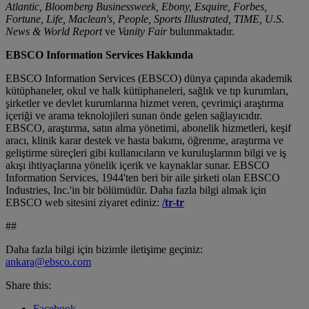
Atlantic, Bloomberg Businessweek, Ebony, Esquire, Forbes,
Fortune, Life, Maclean's, People, Sports Illustrated, TIME, U.S.
News & World Report
ve
Vanity Fair
bulunmaktadır.
EBSCO Information Services Hakkında
EBSCO Information Services (EBSCO) dünya çapında akademik
kütüphaneler, okul ve halk kütüphaneleri, sağlık ve tıp kurumları,
şirketler ve devlet kurumlarına hizmet veren, çevrimiçi araştırma
içeriği ve arama teknolojileri sunan önde gelen sağlayıcıdır.
EBSCO, araştırma, satın alma yönetimi, abonelik hizmetleri, keşif
aracı, klinik karar destek ve hasta bakımı, öğrenme, araştırma ve
geliştirme süreçleri gibi kullanıcıların ve kuruluşlarının bilgi ve iş
akışı ihtiyaçlarına yönelik içerik ve kaynaklar sunar. EBSCO
Information Services, 1944'ten beri bir aile şirketi olan EBSCO
Industries, Inc.'in bir bölümüdür. Daha fazla bilgi almak için
EBSCO web sitesini ziyaret ediniz:
/tr-tr
##
Daha fazla bilgi için bizimle iletişime geçiniz:
ankara@ebsco.com
Share this:
Facebook