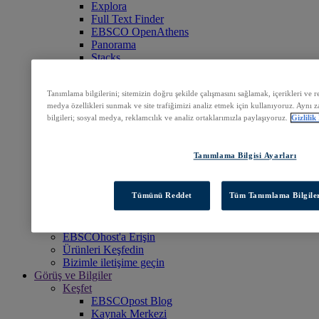
Explora
Full Text Finder
EBSCO OpenAthens
Panorama
Stacks
Veri Tabanları ve Arşivler
Dijital Arşivler
Tanımlama bilgilerini; sitemizin doğru şekilde çalışmasını sağlamak, içerikleri ve re
Dergi Arşivleri
medya özellikleri sunmak ve site trafiğimizi analiz etmek için kullanıyoruz. Aynı za
Araştırma Veri Tabanları
bilgileri; sosyal medya, reklamcılık ve analiz ortaklarımızla paylaşıyoruz.
Gizlilik
Klinik Kararlar
DynaMed
Dergiler ve e-Paketler
Tanımlama Bilgisi Ayarları
Dergi Aboneliği Hizmetleri
Kitaplar ve e-Koleksiyonlar
EBSCO eBooks
Tümünü Reddet
Tüm Tanımlama Bilgiler
EBSCOhost Collection Manager
Professional Services
EBSCO Professional Services
EBSCOhost'a Erişin
Ürünleri Keşfedin
Bizimle iletişime geçin
Görüş ve Bilgiler
Keşfet
EBSCOpost Blog
Kaynak Merkezi