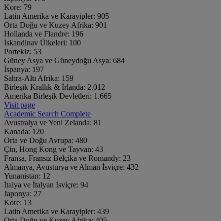
Kore:
79
Latin Amerika ve Karayipler:
905
Orta Doğu ve Kuzey Afrika:
901
Hollanda ve Flandre:
196
İskandinav Ülkeleri:
100
Portekiz:
53
Güney Asya ve Güneydoğu Asya:
684
İspanya:
197
Sahra-Altı Afrika:
159
Birleşik Krallık & İrlanda:
2.012
Amerika Birleşik Devletleri:
1.665
Visit page
Academic Search Complete
Avustralya ve Yeni Zelanda:
81
Kanada:
120
Orta ve Doğu Avrupa:
480
Çin, Hong Kong ve Tayvan:
43
Fransa, Fransız Belçika ve Romandy:
23
Almanya, Avusturya ve Alman İsviçre:
432
Yunanistan:
12
İtalya ve İtalyan İsviçre:
94
Japonya:
27
Kore:
13
Latin Amerika ve Karayipler:
439
Orta Doğu ve Kuzey Afrika:
405