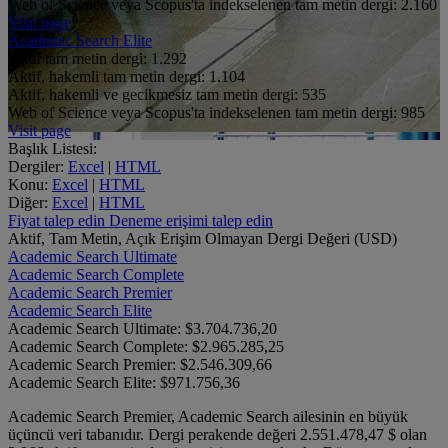
Web of Science veya Scopus'ta indekselenen tam metin dergi:
2.160
Visit page
Academic Search Elite
Aktif tam metin dergi:
1.292
Aktif, hakemli tam metin dergi:
1.104
Aktif, hakemli ve gecikmesiz tam metin dergi:
535
Web of Science veya Scopus'ta indekselenen tam metin dergi:
985
Visit page
Başlık Listesi:
Dergiler:
Excel
|
HTML
Konu:
Excel
|
HTML
Diğer:
Excel
|
HTML
Fiyat talep edin
Deneme erişimi talep edin
Aktif, Tam Metin, Açık Erişim Olmayan Dergi Değeri (USD)
Academic Search Ultimate
Academic Search Complete
Academic Search Premier
Academic Search Elite
Academic Search Ultimate:
$3.704.736,20
Academic Search Complete:
$2.965.285,25
Academic Search Premier:
$2.546.309,66
Academic Search Elite:
$971.756,36
Academic Search Premier, Academic Search ailesinin en büyük
üçüncü veri tabanıdır. Dergi perakende değeri
2.551.478,47
$ olan