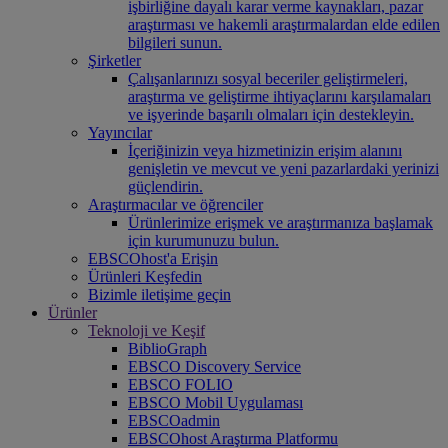
işbirliğine dayalı karar verme kaynakları, pazar
araştırması ve hakemli araştırmalardan elde edilen
bilgileri sunun.
Şirketler
Çalışanlarınızı sosyal beceriler geliştirmeleri,
araştırma ve geliştirme ihtiyaçlarını karşılamaları
ve işyerinde başarılı olmaları için destekleyin.
Yayıncılar
İçeriğinizin veya hizmetinizin erişim alanını
genişletin ve mevcut ve yeni pazarlardaki yerinizi
güçlendirin.
Araştırmacılar ve öğrenciler
Ürünlerimize erişmek ve araştırmanıza başlamak
için kurumunuzu bulun.
EBSCOhost'a Erişin
Ürünleri Keşfedin
Bizimle iletişime geçin
Ürünler
Teknoloji ve Keşif
BiblioGraph
EBSCO Discovery Service
EBSCO FOLIO
EBSCO Mobil Uygulaması
EBSCOadmin
EBSCOhost Araştırma Platformu