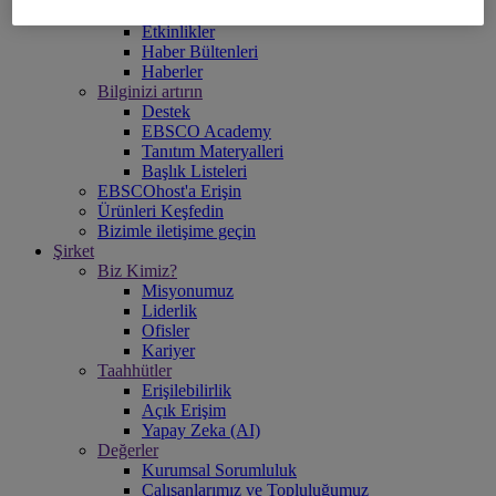
Takipte Kalın
Etkinlikler
Haber Bültenleri
Haberler
Bilginizi artırın
Destek
EBSCO Academy
Tanıtım Materyalleri
Başlık Listeleri
EBSCOhost'a Erişin
Ürünleri Keşfedin
Bizimle iletişime geçin
Şirket
Biz Kimiz?
Misyonumuz
Liderlik
Ofisler
Kariyer
Taahhütler
Erişilebilirlik
Açık Erişim
Yapay Zeka (AI)
Değerler
Kurumsal Sorumluluk
Çalışanlarımız ve Topluluğumuz