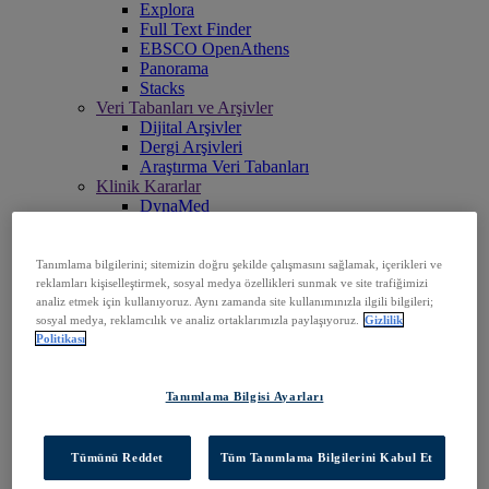
Explora
Full Text Finder
EBSCO OpenAthens
Panorama
Stacks
Veri Tabanları ve Arşivler
Dijital Arşivler
Dergi Arşivleri
Araştırma Veri Tabanları
Klinik Kararlar
DynaMed
Dergiler ve e-Paketler
Dergi Aboneliği Hizmetleri
Kitaplar ve e-Koleksiyonlar
Tanımlama bilgilerini; sitemizin doğru şekilde çalışmasını sağlamak, içerikleri ve
EBSCO eBooks
reklamları kişiselleştirmek, sosyal medya özellikleri sunmak ve site trafiğimizi
analiz etmek için kullanıyoruz. Aynı zamanda site kullanımınızla ilgili bilgileri;
EBSCOhost Collection Manager
sosyal medya, reklamcılık ve analiz ortaklarımızla paylaşıyoruz.
Gizlilik
Professional Services
Politikası
EBSCO Professional Services
EBSCOhost'a Erişin
Ürünleri Keşfedin
Tanımlama Bilgisi Ayarları
Bizimle iletişime geçin
Görüş ve Bilgiler
Keşfet
Tümünü Reddet
Tüm Tanımlama Bilgilerini Kabul Et
EBSCOpost Blog
Kaynak Merkezi