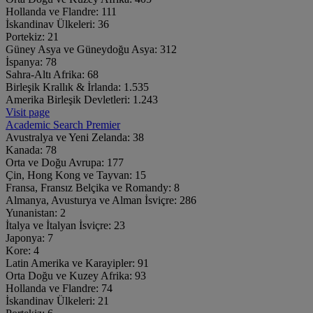
Hollanda ve Flandre:
111
İskandinav Ülkeleri:
36
Portekiz:
21
Güney Asya ve Güneydoğu Asya:
312
İspanya:
78
Sahra-Altı Afrika:
68
Birleşik Krallık & İrlanda:
1.535
Amerika Birleşik Devletleri:
1.243
Visit page
Academic Search Premier
Avustralya ve Yeni Zelanda:
38
Kanada:
78
Orta ve Doğu Avrupa:
177
Çin, Hong Kong ve Tayvan:
15
Fransa, Fransız Belçika ve Romandy:
8
Almanya, Avusturya ve Alman İsviçre:
286
Yunanistan:
2
İtalya ve İtalyan İsviçre:
23
Japonya:
7
Kore:
4
Latin Amerika ve Karayipler:
91
Orta Doğu ve Kuzey Afrika:
93
Hollanda ve Flandre:
74
İskandinav Ülkeleri:
21