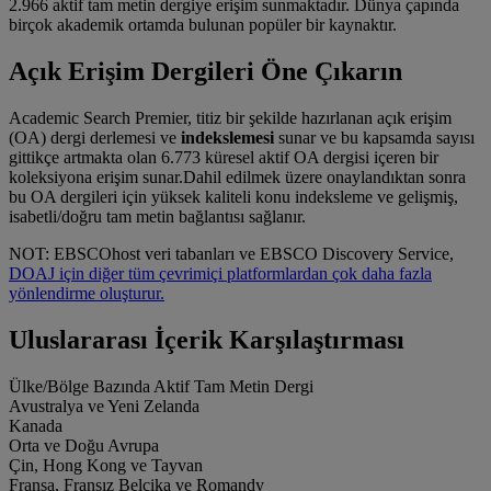
2.966 aktif tam metin dergiye erişim sunmaktadır. Dünya çapında
birçok akademik ortamda bulunan popüler bir kaynaktır.
Açık Erişim Dergileri Öne Çıkarın
Academic Search Premier, titiz bir şekilde hazırlanan açık erişim
(OA) dergi derlemesi ve
indekslemesi
sunar ve bu kapsamda sayısı
gittikçe artmakta olan 6.773 küresel aktif OA dergisi içeren bir
koleksiyona erişim sunar.Dahil edilmek üzere onaylandıktan sonra
bu OA dergileri için yüksek kaliteli konu indeksleme ve gelişmiş,
isabetli/doğru tam metin bağlantısı sağlanır.
NOT: EBSCOhost veri tabanları ve EBSCO Discovery Service,
DOAJ için diğer tüm çevrimiçi platformlardan çok daha fazla
yönlendirme oluşturur.
Uluslararası İçerik Karşılaştırması
Ülke/Bölge Bazında Aktif Tam Metin Dergi
Avustralya ve Yeni Zelanda
Kanada
Orta ve Doğu Avrupa
Çin, Hong Kong ve Tayvan
Fransa, Fransız Belçika ve Romandy