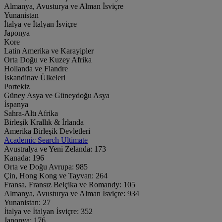
Almanya, Avusturya ve Alman İsviçre
Yunanistan
İtalya ve İtalyan İsviçre
Japonya
Kore
Latin Amerika ve Karayipler
Orta Doğu ve Kuzey Afrika
Hollanda ve Flandre
İskandinav Ülkeleri
Portekiz
Güney Asya ve Güneydoğu Asya
İspanya
Sahra-Altı Afrika
Birleşik Krallık & İrlanda
Amerika Birleşik Devletleri
Academic Search Ultimate
Avustralya ve Yeni Zelanda:
173
Kanada:
196
Orta ve Doğu Avrupa:
985
Çin, Hong Kong ve Tayvan:
264
Fransa, Fransız Belçika ve Romandy:
105
Almanya, Avusturya ve Alman İsviçre:
934
Yunanistan:
27
İtalya ve İtalyan İsviçre:
352
Japonya:
176