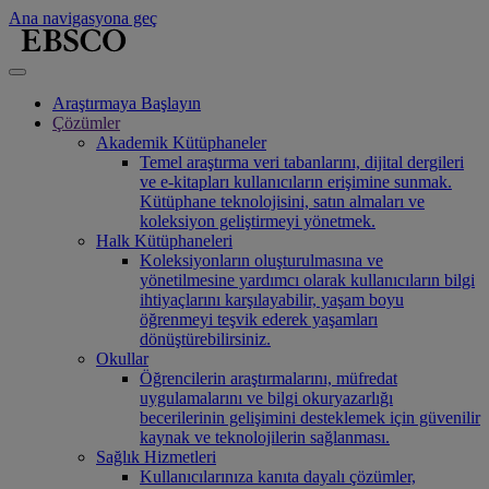
Ana navigasyona geç
Araştırmaya Başlayın
Çözümler
Akademik Kütüphaneler
Temel araştırma veri tabanlarını, dijital dergileri
ve e-kitapları kullanıcıların erişimine sunmak.
Kütüphane teknolojisini, satın almaları ve
koleksiyon geliştirmeyi yönetmek.
Halk Kütüphaneleri
Koleksiyonların oluşturulmasına ve
yönetilmesine yardımcı olarak kullanıcıların bilgi
ihtiyaçlarını karşılayabilir, yaşam boyu
öğrenmeyi teşvik ederek yaşamları
dönüştürebilirsiniz.
Okullar
Öğrencilerin araştırmalarını, müfredat
uygulamalarını ve bilgi okuryazarlığı
becerilerinin gelişimini desteklemek için güvenilir
kaynak ve teknolojilerin sağlanması.
Sağlık Hizmetleri
Kullanıcılarınıza kanıta dayalı çözümler,