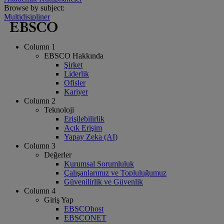
Browse by subject:
Multidisipliner
Column 1
EBSCO Hakkında
Şirket
Liderlik
Ofisler
Kariyer
Column 2
Teknoloji
Erişilebilirlik
Açık Erişim
Yapay Zeka (AI)
Column 3
Değerler
Kurumsal Sorumluluk
Çalışanlarımız ve Topluluğumuz
Güvenilirlik ve Güvenlik
Column 4
Giriş Yap
EBSCOhost
EBSCONET