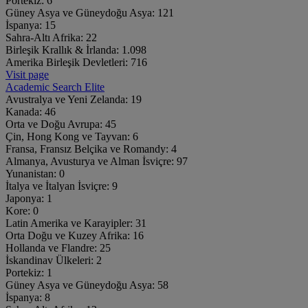
Portekiz:
6
Güney Asya ve Güneydoğu Asya:
121
İspanya:
15
Sahra-Altı Afrika:
22
Birleşik Krallık & İrlanda:
1.098
Amerika Birleşik Devletleri:
716
Visit page
Academic Search Elite
Avustralya ve Yeni Zelanda:
19
Kanada:
46
Orta ve Doğu Avrupa:
45
Çin, Hong Kong ve Tayvan:
6
Fransa, Fransız Belçika ve Romandy:
4
Almanya, Avusturya ve Alman İsviçre:
97
Yunanistan:
0
İtalya ve İtalyan İsviçre:
9
Japonya:
1
Kore:
0
Latin Amerika ve Karayipler:
31
Orta Doğu ve Kuzey Afrika:
16
Hollanda ve Flandre:
25
İskandinav Ülkeleri:
2
Portekiz:
1
Güney Asya ve Güneydoğu Asya:
58
İspanya:
8