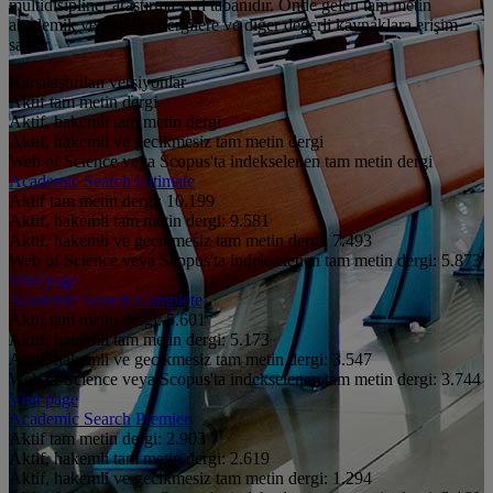
multidisipliner araştırma veri tabanıdır. Önde gelen tam metin
akademik ve popüler dergilere ve diğer değerli kaynaklara erişim
sağlar.
Karşılaştırılan versiyonlar
Aktif tam metin dergi
Aktif, hakemli tam metin dergi
Aktif, hakemli ve gecikmesiz tam metin dergi
Web of Science veya Scopus'ta indekselenen tam metin dergi
Academic Search Ultimate
Aktif tam metin dergi:
10.199
Aktif, hakemli tam metin dergi:
9.581
Aktif, hakemli ve gecikmesiz tam metin dergi:
7.493
Web of Science veya Scopus'ta indekselenen tam metin dergi:
5.873
Visit page
Academic Search Complete
Aktif tam metin dergi:
5.601
Aktif, hakemli tam metin dergi:
5.173
Aktif, hakemli ve gecikmesiz tam metin dergi:
3.547
Web of Science veya Scopus'ta indekselenen tam metin dergi:
3.744
Visit page
Academic Search Premier
Aktif tam metin dergi:
2.903
Aktif, hakemli tam metin dergi:
2.619
Aktif, hakemli ve gecikmesiz tam metin dergi:
1.294