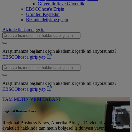
Güvenilirlik ve Güvenlik
EBSCOhost'a Erişin
Ürünleri Keşfedin
Bizimle iletişime geçin
Bizimle iletişime geçin
Araştırmanıza başlamak için akademik içerik mi arıyorsunuz?
EBSCOhost'a giriş yap
Araştırmanıza başlamak için akademik içerik mi arıyorsunuz?
EBSCOhost'a giriş yap
TAM METIN VERI TABANI
Regional Business News
Regional Business News, Amerika Birleşik Devletleri ve Kanada
eyaletleri hakkında tam metin bölgesel iş dünyası yayınları