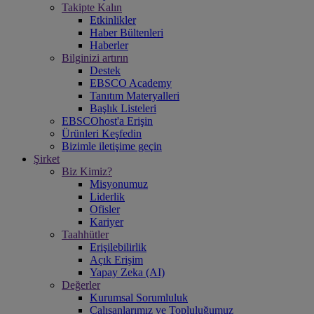
Takipte Kalın
Etkinlikler
Haber Bültenleri
Haberler
Bilginizi artırın
Destek
EBSCO Academy
Tanıtım Materyalleri
Başlık Listeleri
EBSCOhost'a Erişin
Ürünleri Keşfedin
Bizimle iletişime geçin
Şirket
Biz Kimiz?
Misyonumuz
Liderlik
Ofisler
Kariyer
Taahhütler
Erişilebilirlik
Açık Erişim
Yapay Zeka (AI)
Değerler
Kurumsal Sorumluluk
Çalışanlarımız ve Topluluğumuz