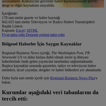
sunmaktadır. Kullanıcılar güvenilir haber kaynaklarından gazete,
dergi ve diğer kaynakları arayabilir.
İçeriğinde:
178
tam metin gazete ve haber kaynağı
842.625
tam metin Televizyon ve Radyo Haberi Transkriptleri
Başlık Listesi:
Kapsam:
Excel
|
HTML
Fiyat talep edin
Deneme erişimi talep edin
Bölgesel Haberler İçin Saygın Kaynaklar
Regional Business News içeriği,
The Washington Post
,
PR
Newswire US
ve daha fazlası dahil olmak üzere iş dünyası
haberlerinde önde gelen yayıncılar tarafından sağlanmaktadır.
Başlıca kaynaklar arasında gazeteler, radyo ve televizyon haber
metinleri, ticari yayınlar, dergiler ve haber bültenleri yer almaktadır.
Daha fazla tam metin içerik için
Regional Business News Plus
'a
bakın.
Kurumlar aşağıdaki veri tabanlarını da
tercih etti: