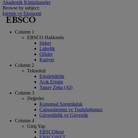
Akademik Kütüphaneler
Browse by subject:
İşletme ve Ekonomi
Column 1
EBSCO Hakkında
Şirket
Liderlik
Ofisler
Kariyer
Column 2
Teknoloji
Erişilebilirlik
Açık Erişim
Yapay Zeka (AI)
Column 3
Değerler
Kurumsal Sorumluluk
Çalışanlarımız ve Topluluğumuz
Güvenilirlik ve Güvenlik
Column 4
Giriş Yap
EBSCOhost
EBSCONET