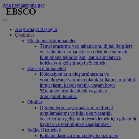
Ana navigasyona geç
Araştırmaya Başlayın
Çözümler
Akademik Kütüphaneler
Temel araştırma veri tabanlarını, dijital dergileri
ve e-kitapları kullanıcıların erişimine sunmak.
Kütüphane teknolojisini, satın almaları ve
koleksiyon geliştirmeyi yönetmek.
Halk Kütüphaneleri
Koleksiyonların oluşturulmasına ve
yönetilmesine yardımcı olarak kullanıcıların bilgi
ihtiyaçlarını karşılayabilir, yaşam boyu
öğrenmeyi teşvik ederek yaşamları
dönüştürebilirsiniz.
Okullar
Öğrencilerin araştırmalarını, müfredat
uygulamalarını ve bilgi okuryazarlığı
becerilerinin gelişimini desteklemek için güvenilir
kaynak ve teknolojilerin sağlanması.
Sağlık Hizmetleri
Kullanıcılarınıza kanıta dayalı çözümler,