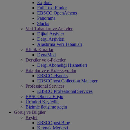
Explora
Full Text Finder
EBSCO OpenAthens
Panorama
Stacks
Veri Tabanları ve Arşivler
Dijital Arşivler
Dergi Arşivleri
Araştırma Veri Tabanları
Klinik Kararlar
DynaMed
Dergiler ve e-Paketler
Dergi Aboneliği Hizmetleri
Kitaplar ve e-Koleksiyonlar
EBSCO eBooks
EBSCOhost Collection Manager
Professional Services
EBSCO Professional Services
EBSCOhost'a Erişin
Ürünleri Keşfedin
Bizimle iletişime geçin
Görüş ve Bilgiler
Keşfet
EBSCOpost Blog
Kaynak Merkezi