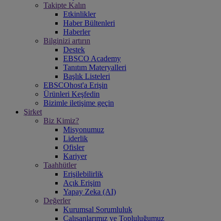
Takipte Kalın
Etkinlikler
Haber Bültenleri
Haberler
Bilginizi artırın
Destek
EBSCO Academy
Tanıtım Materyalleri
Başlık Listeleri
EBSCOhost'a Erişin
Ürünleri Keşfedin
Bizimle iletişime geçin
Şirket
Biz Kimiz?
Misyonumuz
Liderlik
Ofisler
Kariyer
Taahhütler
Erişilebilirlik
Açık Erişim
Yapay Zeka (AI)
Değerler
Kurumsal Sorumluluk
Çalışanlarımız ve Topluluğumuz