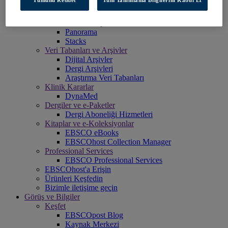
Explora
Full Text Finder
EBSCO OpenAthens
Panorama
Stacks
Veri Tabanları ve Arşivler
Dijital Arşivler
Dergi Arşivleri
Araştırma Veri Tabanları
Klinik Kararlar
DynaMed
Dergiler ve e-Paketler
Dergi Aboneliği Hizmetleri
Kitaplar ve e-Koleksiyonlar
EBSCO eBooks
EBSCOhost Collection Manager
Professional Services
EBSCO Professional Services
EBSCOhost'a Erişin
Ürünleri Keşfedin
Bizimle iletişime geçin
Görüş ve Bilgiler
Keşfet
EBSCOpost Blog
Kaynak Merkezi