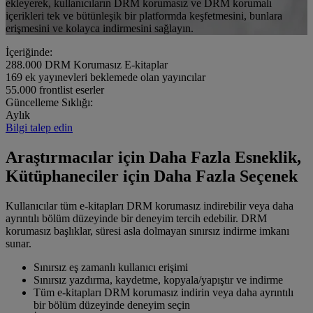
ekleyerek, kullanıcıların DRM korumasız ve DRM korumalı
içerikleri tek ve bütünleşik bir platformda keşfetmesini, bunlara
erişmesini ve kolayca indirmesini sağlayın.
İçeriğinde:
288.000
DRM Korumasız E-kitaplar
169
ek yayınevleri beklemede olan yayıncılar
55.000
frontlist eserler
Güncelleme Sıklığı:
Aylık
Bilgi talep edin
Araştırmacılar için Daha Fazla Esneklik,
Kütüphaneciler için Daha Fazla Seçenek
Kullanıcılar tüm e-kitapları DRM korumasız indirebilir veya daha
ayrıntılı bölüm düzeyinde bir deneyim tercih edebilir. DRM
korumasız başlıklar, süresi asla dolmayan sınırsız indirme imkanı
sunar.
Sınırsız eş zamanlı kullanıcı erişimi
Sınırsız yazdırma, kaydetme, kopyala/yapıştır ve indirme
Tüm e-kitapları DRM korumasız indirin veya daha ayrıntılı
bir bölüm düzeyinde deneyim seçin