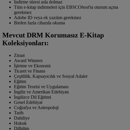
İndirme süresi asla dolmaz
Tüm e-kitap indirmeleri için EBSCO
host
'ta oturum açma
gerekmez
Adobe ID veya ek yazılım gerekmez
Birden fazla cihazda okuma
Mevcut DRM Korumasız E-Kitap
Koleksiyonları:
Ziraat
Award Winners
İşletme ve Ekonomi
Ticaret ve Finans
Çeşitlilik, Kapsayıcılık ve Sosyal Adalet
Eğitim
Eğitim Teorisi ve Uygulaması
İngiliz ve Amerikan Edebiyatı
İngilizce Dil Eğitimi
Genel Edebiyat
Coğrafya ve Antropoloji
Tarih
Dahiliye
Hukuk
Dilbilim