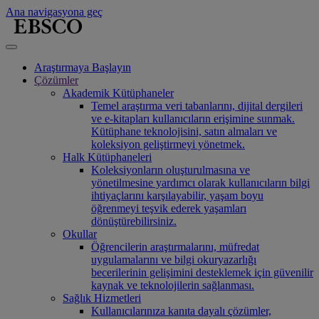
Ana navigasyona geç
Araştırmaya Başlayın
Çözümler
Akademik Kütüphaneler
Temel araştırma veri tabanlarını, dijital dergileri
ve e-kitapları kullanıcıların erişimine sunmak.
Kütüphane teknolojisini, satın almaları ve
koleksiyon geliştirmeyi yönetmek.
Halk Kütüphaneleri
Koleksiyonların oluşturulmasına ve
yönetilmesine yardımcı olarak kullanıcıların bilgi
ihtiyaçlarını karşılayabilir, yaşam boyu
öğrenmeyi teşvik ederek yaşamları
dönüştürebilirsiniz.
Okullar
Öğrencilerin araştırmalarını, müfredat
uygulamalarını ve bilgi okuryazarlığı
becerilerinin gelişimini desteklemek için güvenilir
kaynak ve teknolojilerin sağlanması.
Sağlık Hizmetleri
Kullanıcılarınıza kanıta dayalı çözümler,