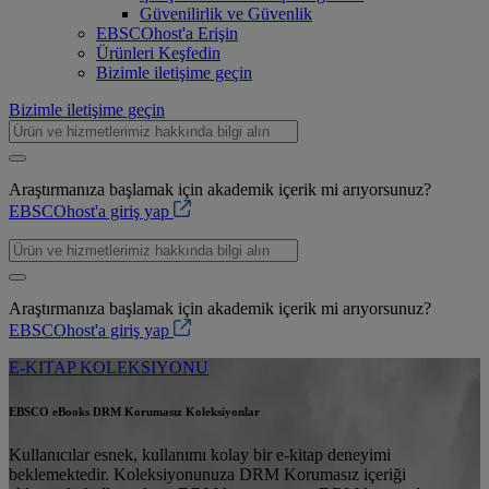
Güvenilirlik ve Güvenlik
EBSCOhost'a Erişin
Ürünleri Keşfedin
Bizimle iletişime geçin
Bizimle iletişime geçin
Araştırmanıza başlamak için akademik içerik mi arıyorsunuz?
EBSCOhost'a giriş yap
Araştırmanıza başlamak için akademik içerik mi arıyorsunuz?
EBSCOhost'a giriş yap
E-KITAP KOLEKSIYONU
EBSCO eBooks DRM Korumasız Koleksiyonlar
Kullanıcılar esnek, kullanımı kolay bir e-kitap deneyimi
beklemektedir. Koleksiyonunuza DRM Korumasız içeriği