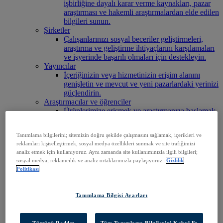
işbirliğine dayalı karar verme kaynakları, pazar
araştırması ve hakemli araştırmalardan elde edilen
bilgileri sunun.
Şirketler
Çalışanlarınızı sosyal beceriler geliştirmeleri,
araştırma ve geliştirme ihtiyaçlarını karşılamaları
ve işyerinde başarılı olmaları için destekleyin.
Yayıncılar
İçeriğinizin veya hizmetinizin erişim alanını
genişletin ve mevcut ve yeni pazarlardaki yerinizi
güçlendirin.
Araştırmacılar ve öğrenciler
Ürünlerimize erişmek ve araştırmanıza başlamak
için kurumunuzu bulun.
EBSCOhost'a Erişin
Tanımlama bilgilerini; sitemizin doğru şekilde çalışmasını sağlamak, içerikleri ve
Ürünleri Keşfedin
reklamları kişiselleştirmek, sosyal medya özellikleri sunmak ve site trafiğimizi
Bizimle iletişime geçin
analiz etmek için kullanıyoruz. Aynı zamanda site kullanımınızla ilgili bilgileri;
Ürünler
sosyal medya, reklamcılık ve analiz ortaklarımızla paylaşıyoruz.
Gizlilik
Teknoloji ve Keşif
Politikası
BiblioGraph
EBSCO Discovery Service
EBSCO FOLIO
Tanımlama Bilgisi Ayarları
EBSCO Mobil Uygulaması
EBSCOadmin
EBSCOhost Araştırma Platformu
Tümünü Reddet
Tüm Tanımlama Bilgilerini Kabul Et