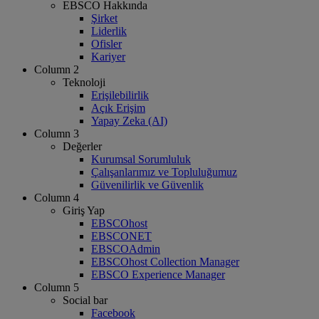
EBSCO Hakkında
Şirket
Liderlik
Ofisler
Kariyer
Column 2
Teknoloji
Erişilebilirlik
Açık Erişim
Yapay Zeka (AI)
Column 3
Değerler
Kurumsal Sorumluluk
Çalışanlarımız ve Topluluğumuz
Güvenilirlik ve Güvenlik
Column 4
Giriş Yap
EBSCOhost
EBSCONET
EBSCOAdmin
EBSCOhost Collection Manager
EBSCO Experience Manager
Column 5
Social bar
Facebook