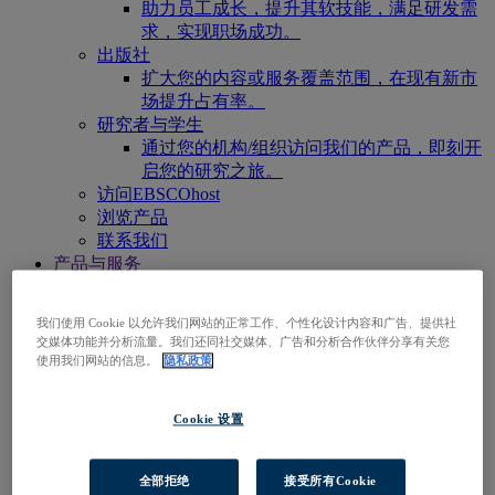
助力员工成长，提升其软技能，满足研发需
求，实现职场成功。
出版社
扩大您的内容或服务覆盖范围，在现有新市
场提升占有率。
研究者与学生
通过您的机构/组织访问我们的产品，即刻开
启您的研究之旅。
访问EBSCOhost
浏览产品
联系我们
产品与服务
技术与发现
BiblioGraph
我们使用 Cookie 以允许我们网站的正常工作、个性化设计内容和广告、提供社
EBSCO发现服务
交媒体功能并分析流量。我们还同社交媒体、广告和分析合作伙伴分享有关您
EBSCO FOLIO
使用我们网站的信息。
隐私政策
EBSCO 移动应用程序
EBSCOadmin
EBSCOhost研究平台
Cookie 设置
Explora
Full Text Finder
EBSCO OpenAthens
全部拒绝
接受所有Cookie