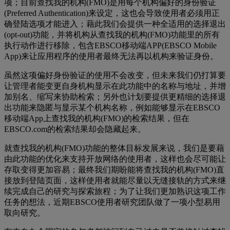
项；目前查找我的机构(FMO)是用每个机构偏好的身份验证
(Preferred Authentication)来设定，这也会导致使用者必须用正
确登陆选项才能进入；藉此我们会提供一种全适用的选择退出
(opt-out)功能，并将机构从查找我的机构(FMO)功能里的所有
执行动作进行移除，包含EBSCO移动端APP(EBSCO Mobile
App)来让应用程序的使用者最终无法再以机构来验证身份。
虽然这项偏好身份验证的使用不会改变，但未来我们仍打算要
让管理者能变更自身机构显示在此功能中的名称与地址，并增
加别名、缩写来协助检索；另外也计划要提供更精细的选择退
出功能来隐匿与显示某个机构名称，例如能够显示在EBSCO
移动端App上查找我的机构(FMO)的检索结果，但在
EBSCO.com的检索结果却会隐藏起来。
就查找我的机构(FMO)功能的整体目标发展来说，我们是要藉
由此功能的优化来支持开放网络的使用者，这样也会尽可能让
存取变得更加容易；最终我们期盼能将查找我的机构(FMO)直
接放到登陆页面，这样使用者就能尽量以无缝接轨的方式来继
续完成自己的研究与探索旅程；为了让我们更加熟识这项工作
任务的想法，近期EBSCO使用者研究团队做了一项小型易用
取向研究。