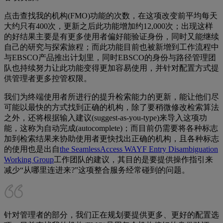
点击查找我的机构(FMO)功能的次数，在这项改变前平均每天
大约只有400次，更新之后此功能增加约12,000次；出现这样
的好结果主要是有更多使用者偏好能验证身份，同时又能继续
自己的研究与探索旅程；而此功能目前也被新增到工作流程中
与EBSCO产品推出计划里，同时EBSCO的身份与路径管理团
队也持续努力让此功能变得更加容易使用，并针对配置方式提
供管理者更多控管权限。
我们为终端使用者所进行的提升检索能力的更新，能让他们尽
可能以最快的方式找到正确的机构，除了要稍微修改检索算法
之外，还将根据输入建议(suggest-as-you-type)来导入这项功
能，这称为自动完成(autocomplete)；而目前仍需要将各种标志
加到检索结果来协助使用者更快找出正确的机构，且各种标志
的使用也是出自
the SeamlessAccess WAYF Entry Disambiguation
Working Group
工作团队的建议，其目的是要提供操作指引来
减少“从哪里连进来?”这项整合服务经常碰到的问题。
针对管理者的部分，我们正在规划要提供更多、更好的配置选