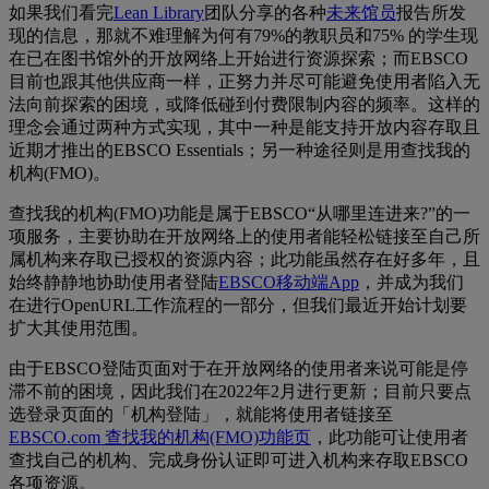
如果我们看完
Lean Library
团队分享的各种
未来馆员
报告所发
现的信息，那就不难理解为何有79%的教职员和75% 的学生现
在已在图书馆外的开放网络上开始进行资源探索；而EBSCO
目前也跟其他供应商一样，正努力并尽可能避免使用者陷入无
法向前探索的困境，或降低碰到付费限制内容的频率。这样的
理念会通过两种方式实现，其中一种是能支持开放内容存取且
近期才推出的EBSCO Essentials；另一种途径则是用查找我的
机构(FMO)。
查找我的机构(FMO)功能是属于EBSCO“从哪里连进来?”的一
项服务，主要协助在开放网络上的使用者能轻松链接至自己所
属机构来存取已授权的资源内容；此功能虽然存在好多年，且
始终静静地协助使用者登陆
EBSCO移动端App
，并成为我们
在进行OpenURL工作流程的一部分，但我们最近开始计划要
扩大其使用范围。
由于EBSCO登陆页面对于在开放网络的使用者来说可能是停
滞不前的困境，因此我们在2022年2月进行更新；目前只要点
选登录页面的「机构登陆」，就能将使用者链接至
EBSCO.com 查找我的机构(FMO)功能页
，此功能可让使用者
查找自己的机构、完成身份认证即可进入机构来存取EBSCO
各项资源。