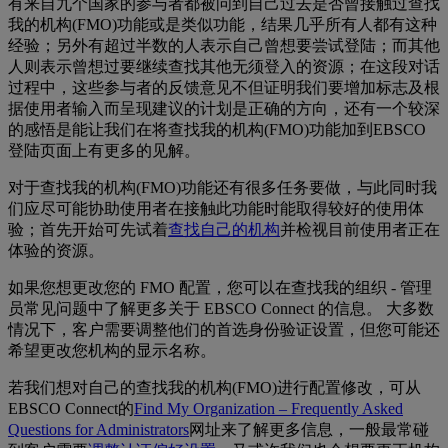
有来自九个国家的参与者都被问到自己过去是否曾接触过查找
我的机构(FMO)功能或是类似功能，结果几乎所有人都有这种
经验；另外有超过半数的人表示自己曾想要尝试登陆；而其他
人则表示曾想过要继续查找其他无须登入的资源；在这段对话
过程中，这些参与者的反馈意见不但证明我们要增加标志及根
据使用者输入而呈现建议的计划是正确的方向，还有一个较深
的感悟是能让我们在将查找我的机构(FMO)功能加到EBSCO
登陆页面上有更多的见解。
对于查找我的机构(FMO)功能还有很多任务要做，与此同时我
们应尽可能协助使用者在接触此功能时能取得较好的使用体
验；首先开始可先试着
查找自己的机构
并检视目前使用者正在
体验的资源。
如果您想更改您的 FMO 配置，您可以在查找我的组织 - 管理
员常见问题中了解更多关于 EBSCO Connect 的信息。 大多数
情况下，客户需要调整他们的首选身份验证设置，但您可能还
希望更改您机构的显示名称。
若我们想对自己的查找我的机构(FMO)进行配置修改，可从
EBSCO Connect的
Find My Organization – Frequently Asked
Questions for Administrators
网址来了解更多信息，一般最常碰