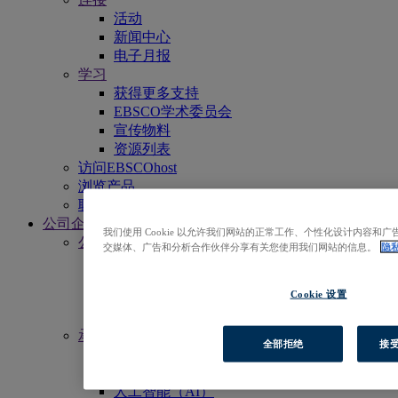
活动
新闻中心
电子月报
学习
获得更多支持
EBSCO学术委员会
宣传物料
资源列表
访问EBSCOhost
浏览产品
联系我们
公司企业
我们使用 Cookie 以允许我们网站的正常工作、个性化设计内容
公司简介
交媒体、广告和分析合作伙伴分享有关您使用我们网站的信息。
隐
我们的使命
领导团队
Cookie 设置
办事处
职业与工作
承诺与责任
全部拒绝
接受
资源无障碍访问
开放获取
人工智能（AI）