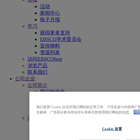
活动
新闻中心
电子月报
学习
获得更多支持
EBSCO学术委员会
宣传物料
资源列表
访问EBSCOhost
浏览产品
联系我们
公司企业
公司简介
我们的使命
领导团队
办事处
我们使用 Cookie 以允许我们网站的正常工作、个性化设计内容
职业与工作
交媒体、广告和分析合作伙伴分享有关您使用我们网站的信息。
隐
承诺与责任
资源无障碍访问
Cookie 设置
开放获取
人工智能（AI）