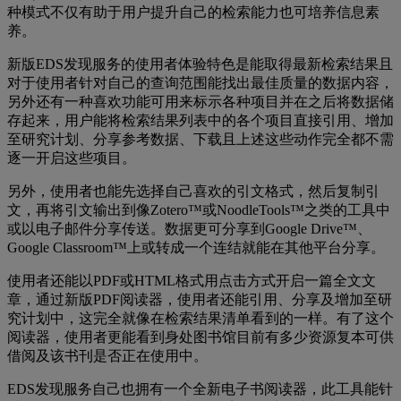
种模式不仅有助于用户提升自己的检索能力也可培养信息素
养。
新版EDS发现服务的使用者体验特色是能取得最新检索结果且
对于使用者针对自己的查询范围能找出最佳质量的数据内容，
另外还有一种喜欢功能可用来标示各种项目并在之后将数据储
存起来，用户能将检索结果列表中的各个项目直接引用、增加
至研究计划、分享参考数据、下载且上述这些动作完全都不需
逐一开启这些项目。
另外，使用者也能先选择自己喜欢的引文格式，然后复制引
文，再将引文输出到像Zotero™或NoodleTools™之类的工具中
或以电子邮件分享传送。数据更可分享到Google Drive™、
Google Classroom™上或转成一个连结就能在其他平台分享。
使用者还能以PDF或HTML格式用点击方式开启一篇全文文
章，通过新版PDF阅读器，使用者还能引用、分享及增加至研
究计划中，这完全就像在检索结果清单看到的一样。有了这个
阅读器，使用者更能看到身处图书馆目前有多少资源复本可供
借阅及该书刊是否正在使用中。
EDS发现服务自己也拥有一个全新电子书阅读器，此工具能针