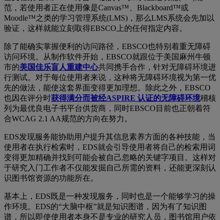
范，若使用者正在使用像是Canvas™、Blackboard™或
Moodle™之类的学习管理系统(LMS)，那么LMS系统会先加以
验证，这样就能立刻取得EBSCO上的任何指定内容。
除了能确实掌握便利的访问路径，EBSCO也特别着重无障碍
访问环境。从制作软件开始，EBSCO就跟位于美国麻州牛顿
市的
美国佳乐盲人重建中心
共同携手合作，针对无障碍环境进
行测试。对于每位使用者来说，这种将无障碍环境视为第一优
先的做法，能使这套界面变得更加理想。除此之外，EBSCO
也因在评分时
获得满分而被经ASPIRE 认证的无障碍环境
稽核
列为最优良电子书平台供货商，同时EBSCO目前也正朝着符
合WCAG 2.1 AA规范的方向在努力。
EDS发现服务能协助用户提升其信息素养方面的各种技能，当
使用者在执行检索时，EDS就会引导使用者将自己的检索用词
变得更加精确并找到可能会被自己忽略的关键字项目。这样对
于研究入门工作者不仅能发掘自己所需的资料，还能更深刻认
识图书馆资源的功能所在。
基本上，EDS既是一种发现服务，同时也是一个能够学习的操
作环境。EDS的“大脑中枢”就是知识图谱，因为有了知识图
谱，所以即使使用者本身不是专业的研究人员，图书馆用户依