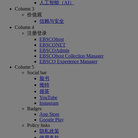
人工智能（AI）
Column 3
价值观
信赖与安全
Column 4
注册登录
EBSCOhost
EBSCONET
EBSCOAdmin
EBSCOhost Collection Manager
EBSCO Experience Manager
Column 5
Social bar
脸书
推特
领英
YouTube
Instagram
Badges
App Store
Google Play
Policy links
隐私政策
使用条款