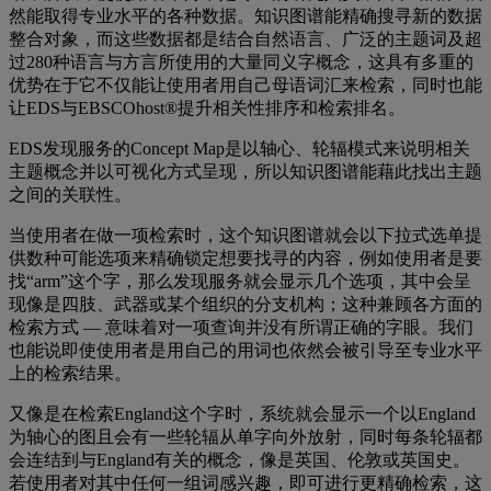
然能取得专业水平的各种数据。知识图谱能精确搜寻新的数据
整合对象，而这些数据都是结合自然语言、广泛的主题词及超
过280种语言与方言所使用的大量同义字概念，这具有多重的
优势在于它不仅能让使用者用自己母语词汇来检索，同时也能
让EDS与EBSCOhost®提升相关性排序和检索排名。
EDS发现服务的Concept Map是以轴心、轮辐模式来说明相关
主题概念并以可视化方式呈现，所以知识图谱能藉此找出主题
之间的关联性。
当使用者在做一项检索时，这个知识图谱就会以下拉式选单提
供数种可能选项来精确锁定想要找寻的内容，例如使用者是要
找“arm”这个字，那么发现服务就会显示几个选项，其中会呈
现像是四肢、武器或某个组织的分支机构；这种兼顾各方面的
检索方式 — 意味着对一项查询并没有所谓正确的字眼。我们
也能说即使使用者是用自己的用词也依然会被引导至专业水平
上的检索结果。
又像是在检索England这个字时，系统就会显示一个以England
为轴心的图且会有一些轮辐从单字向外放射，同时每条轮辐都
会连结到与England有关的概念，像是英国、伦敦或英国史。
若使用者对其中任何一组词感兴趣，即可进行更精确检索，这