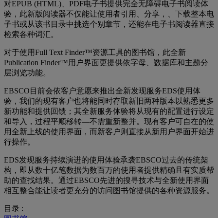
对EPUB (HTML)、PDF电子书提供完全无障碍电子书阅读体
验，此新版阅读器不仅能让使用者引用、分享，、下载整本电
子书或从该书目录中挑选个别章节，还能在电子书阅读器直接
检索各种词汇。
对于使用Full Text Finder™资源工具的图书馆，此全新
Publication Finder™用户界面更提供依字母、数据库和主题分
层浏览功能。
EBSCO目前会依客户意愿来推出全新发现服务EDS使用体
验，我们的现有客户也将能同时存取新旧两种版本以熟悉更多
新功能和提供回馈；其全新服务体验将从现有的配置进行设定
和导入，过程平顺移转—不需重新整并。现有客户可自在的使
用全新上线的使用界面，而新客户则直接从新用户界面开始进
行操作。
EDS发现服务持续演进的使用体验承袭EBSCO过去的传统架
构，即从数十亿笔数据为数百万的使用者提供精确且有实质帮
助的查找结果。通过EBSCO先进的搜寻技术与全新使用界面
相互整合能让读者更充分的访问图书馆提供的各种资源服务。
目录 :