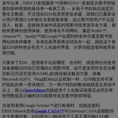
多年以来，EBSCO发现服务™(简称EDS)一直都是从图书馆链
接到各种资源的最佳单一检索工具 — 从电子书到杂志或是完
整全文数据。不过现在EDS也变得更加卓越，因我们已重新设
计用户界面(UI)并推出全新检索体验，这让图书馆用户不论是
进入、检索、选择相关操作或是利用图书馆资源等各方面，都
能有更棒的使用体验。使用者在不同网站，像是Netflix™、
Amazon™、Spotify™或Google™会遇到的各种元素及图书馆
网站的各种服务，未来此新界面将会结合在一起。因此这个新
版EDS的特色会包含个人化操作界面、分享功能选项和推荐各
项功能。
只要有了EDS，使用者不论在哪里、在何时、或使用任何使用
设备都能访问自己所属的公用图书馆。由于是使用符合安全断
言标记式语言技术(SAML)的身份验证解决方案，就像
Microsoft ADFS、Ping或Okta认证机制一样，EDS能支持可保
护隐私的单一登录模式，万一用户找到的数据链路是在其他平
台上，那么
OpenAthens
也能提供个人化验证链接且会同步将
使用数据及正确的访问权限传送至图书馆管理端。
当使用者用Google Scholar™进行检索时，也能连接到
EBSCOhost®且依
Google CASA™
与Universal CASA还能取得
全文检索结果。EDS符合1.3版的学习工具互通功能(LTI)规