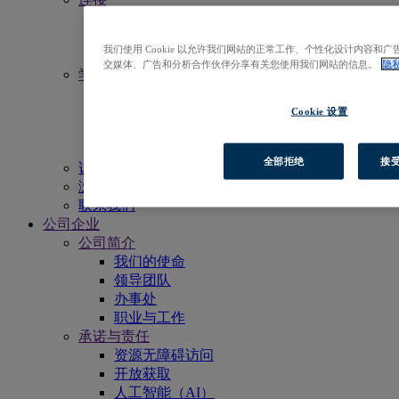
活动
新闻中心
我们使用 Cookie 以允许我们网站的正常工作、个性化设计内容
电子月报
交媒体、广告和分析合作伙伴分享有关您使用我们网站的信息。
隐
学习
获得更多支持
EBSCO学术委员会
Cookie 设置
宣传物料
资源列表
全部拒绝
接受
访问EBSCOhost
浏览产品
联系我们
公司企业
公司简介
我们的使命
领导团队
办事处
职业与工作
承诺与责任
资源无障碍访问
开放获取
人工智能（AI）