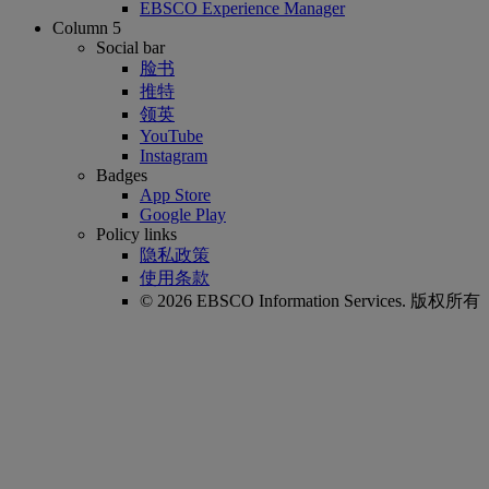
EBSCO Experience Manager
Column 5
Social bar
脸书
推特
领英
YouTube
Instagram
Badges
App Store
Google Play
Policy links
隐私政策
使用条款
© 2026 EBSCO Information Services. 版权所有