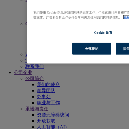
活动
新闻中心
我们使用 Cookie 以允许我们网站的正常工作、个性化设计内容
交媒体、广告和分析合作伙伴分享有关您使用我们网站的信息。
隐
电子月报
学习
获得更多支持
Cookie 设置
EBSCO学术委员会
宣传物料
资源列表
全部拒绝
接受
访问EBSCOhost
浏览产品
联系我们
公司企业
公司简介
我们的使命
领导团队
办事处
职业与工作
承诺与责任
资源无障碍访问
开放获取
人工智能（AI）