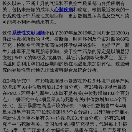
长久以来，不断上升的气温和不良空气质量都与各类疾病有
关，包括未妊娠的成年人
心肺疾病
和癌症。根据最近发表的一
份观察性研究系统性文献回顾，更新数据显示高温及空气污染
可能与不利怀孕结果有关。
这份
系统性文献回顾
评估了2007年至2019年之间对超过3200万
件出生数据所做的世代、横断面、时间序列及个案对照的68项
研究，检验空气污染和高温对怀孕结果的影响，包括早产、新
生儿体重不足和死胎等影响。关于空气污染的界定是以细悬浮
微粒(PM2.5)的等级及/或臭氧、其它污染物等级来界定。至于
高温则是利用孕妇妊娠期间的所在地温度来加以评估。这些研
究的异质性皆已预先排除资料混合及统合分析。
在24项研究中，有19项数据显示暴露在PM2.5 环境中跟早产风
险增加有关(中位数增加11.5个百分点)，有25项数据显示暴露
在PM2.5 环境中与新生儿体重不足有关(中位数增加10.8个百分
点)；5项研究中有4项显示其与死胎有关(中位数增加14.5个百
分点)。至于暴露在高温环境的研究，5项研究数据当中有4项
显示跟早产有关(中位数增加15.5个百分点)，另外3项研究显示
与新生儿体重不足有关(中位数增加31个百分点)，还有2项研
究当中与死胎有关。美国加州的3项研究显示，气温每上升摄
氏5.6度，早产现象也会大幅提高。暴露在高温与早产及死胎