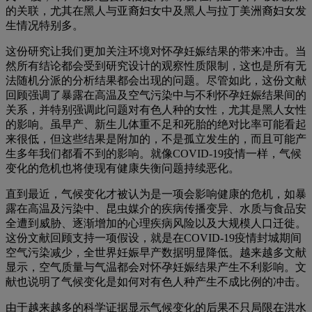
的关联，尤其在黑人与亚裔妇女中及黑人与拉丁美洲裔妇女发
生情况特别多。
这份研究让我们更加关注环境对怀孕妊娠结果的带来冲击。当
然所有结论都会受到研究设计的观察性质限制，这也是所有无
法随机分派的分析结果都会出现的问题。尽管如此，这份文献
回顾强调了暴露在高温及空气污染中与不利怀孕妊娠结果间的
关系，并特别强调此问题对有色人种的女性，尤其是黑人女性
的影响。虽早产、新生儿体重不足和死胎的绝对比率可能看起
来很低，但这些结果是附加的，不是孤立发生的，而且可能产
生多年我们都看不到的影响。就像COVID-19疫情一样，气候
变化的危机也将使现有健康失衡问题持续恶化。
直到最近，气候变化才被认为是一项会影响健康的危机，如暴
露在高温及污染中、昆虫媒介的疾病传播变异、水质与食品安
全遭到威胁、逐渐增加的心理疾病风险以及大规模人口迁徙。
这份文献回顾支持一项假设，就是在COVID-19疫情封城期间
空气污染减少，全世界妊娠早产数据明显降低。越来越多文献
显示，空气质量与气温都会对怀孕妊娠结果产生不利影响。文
献也说明了气候变化是如何对有色人种产生不成比例的冲击。
由于越来越多的科学证据显示气候变化的后果不只局限在洪水